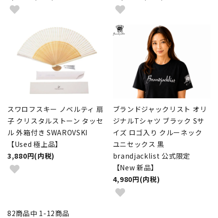
スワロフスキー ノベルティ 扇
ブランドジャックリスト オリ
子 クリスタルストーン タッセ
ジナルTシャツ ブラック Sサ
ル 外箱付き SWAROVSKI
イズ ロゴ入り クルーネック
【Used 極上品】
ユニセックス 黒
3,880円(内税)
brandjacklist 公式限定
【New 新品】
4,980円(内税)
82
商品中
1
-
12
商品