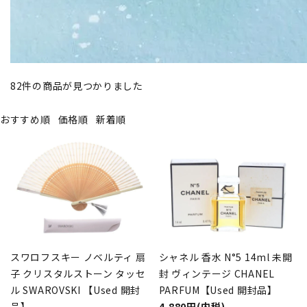
82
件の商品が見つかりました
おすすめ順
価格順
新着順
スワロフスキー ノベルティ 扇
シャネル 香水 N°5 14ml 未開
子 クリスタルストーン タッセ
封 ヴィンテージ CHANEL
ル SWAROVSKI 【Used 開封
PARFUM【Used 開封品】
品】
4,880円(内税)