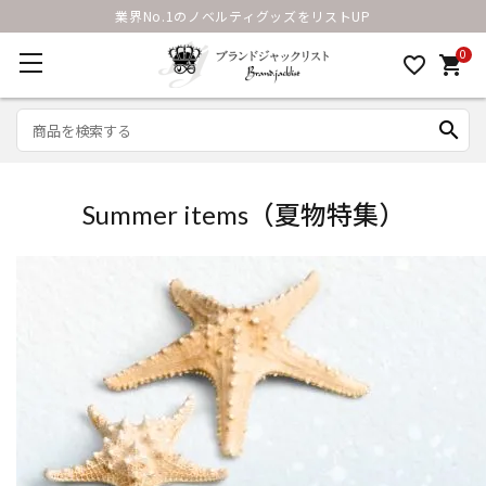
業界No.1のノベルティグッズをリストUP
0
favorite_border
shopping_cart
search
Summer items（夏物特集）