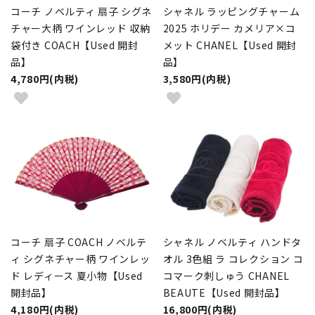
コーチ ノベルティ 扇子 シグネ
シャネル ラッピングチャーム
チャー大柄 ワインレッド 収納
2025 ホリデー カメリア×コ
袋付き COACH【Used 開封
メット CHANEL【Used 開封
品】
品】
4,780円(内税)
3,580円(内税)
コーチ 扇子 COACH ノベルテ
シャネル ノベルティ ハンドタ
ィ シグネチャー柄 ワインレッ
オル 3色組 ラ コレクション コ
ド レディース 夏小物【Used
コマーク刺しゅう CHANEL
開封品】
BEAUTE【Used 開封品】
4,180円(内税)
16,800円(内税)