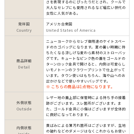
さを表現するのにぴったりだとされ、クールで
大人なセレブにも愛用されるなど幅広い世代の
女性に人気がある。
発祥国
アメリカ合衆国
Country
United States of America
ニューヨークからセレブ御用達のケイトスペー
ドのカゴバッグになります。夏の暑い時期に持
ちたくなる涼しげな麦わら素材のストローバッ
グです。キュートなピンク色の蓋をゴールドの
商品詳細
ターンロック金具で開けると、内側は可愛らし
Detail
いモノトーンのフラワープリントで仕上がって
います。タウン使いはもちろん、海や山へのお
出かけなどで使いやすいバッグです。
※ こちらの商品は1点物になります。
レザー地の蓋上部に保管時による持ち手の接着
外側状態
跡がございます。スレ箇所がございます。ま
Outside
た、ゴールド金具に小傷はございますが全体的
に良好になっております。
黄ばみによる薄汚れ箇所はございますが、生地
内側状態
の破れなどのダメージはなくこれからもお使い
Inside