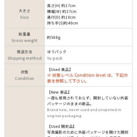
高さ(H) 約17cm
大きさ
横幅(W) 約27cm
Size
奥行(D) 約10cm
持ち手(S)約40cm
総重量
約568g
Gross weight
発送方法
ゆうパック
Shipping method
Yu-pack
【Used 美品】
状態
※ 状態レベル Condition level は、下記の
Condition
表を参照して下さい。
【New 新品】
一度も使用されておらず、開封していない外装
パッケージのままの新品。
Brand new, never used and unopened in
original packaging.
【Used 開封品】
写真撮影のために外装パッケージを開けた開封