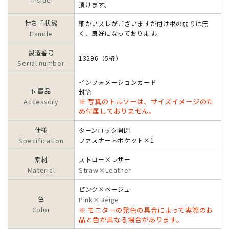
頂けます。
持ち手状態
細かいスレがございますが付け根の弱りは無
Handle
く、良好になっております。
製造番号
13296（5桁）
Serial number
インフォメーションカード
付属品
封筒
Accessory
※ 写真のトルソーは、サイズイメージのた
め付属しておりません。
仕様
ターンロック開閉
Specification
ファスナー内ポケット×1
素材
ストロー×レザー
Material
Straw×Leather
ピンク×ベージュ
色
Pink×Beige
Color
※ モニターの発色の具合によって実際のお
品と色が異なる場合があります。