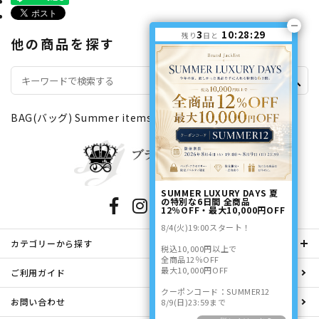
3
10:28:29
残り
日と
他の商品を探す
search
BAG(バッグ)
Summer items（夏物特集）
SUMMER LUXURY DAYS 夏
の特別な6日間 全商品
12％OFF・最大10,000円OFF
8/4(火)19:00スタート！
カテゴリーから探す
税込10,000円以上で
全商品12％OFF
最大10,000円OFF
ご利用ガイド
クーポンコード：SUMMER12
お問い合わせ
8/9(日)23:59まで