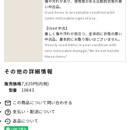
傷や汚れがあり、使用感がある比較的状態の悪
い中古品。
Used items in acceptable condition with
some noticeable signs of use.
【Used 中古】
著しく傷や汚れが目立つ、全体的に状態の悪い
中古品。基本的にお取り扱いはございません。
Heavily used items in poor condition with
very noticeable damage.*We do not handle
these items.*
その他の詳細情報
販売価格
7,920円(内税)
型番
10643
この商品について問い合わせる
mail_outline
支払い・配送について
help_outline
返品について
settings_backup_restore