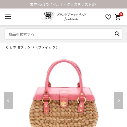
業界No.1のノベルティグッズをリストUP
0
favorite_border
shopping_cart
search
その他ブランド（ブティック）