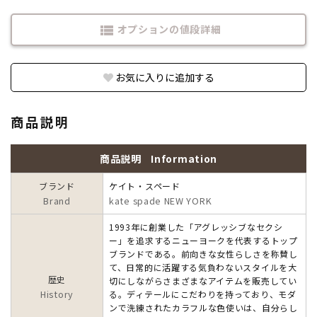
オプションの値段詳細
view_list
お気に入りに追加する
商品説明
商品説明
Information
ブランド
ケイト・スペード
Brand
kate spade NEW YORK
1993年に創業した「アグレッシブなセクシ
ー」を追求するニューヨークを代表するトップ
ブランドである。前向きな女性らしさを称賛し
て、日常的に活躍する気負わないスタイルを大
歴史
切にしながらさまざまなアイテムを販売してい
History
る。ディテールにこだわりを持っており、モダ
ンで洗練されたカラフルな色使いは、自分らし