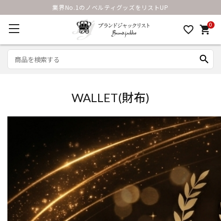
業界No.1のノベルティグッズをリストUP
0
favorite_border
shopping_cart
search
WALLET(財布)