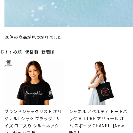
80
件の商品が見つかりました
おすすめ順
価格順
新着順
ブランドジャックリスト オリ
シャネル ノベルティ トートバ
ジナルTシャツ ブラック Lサ
ッグ ALLURE アリュール オ
イズ ロゴ入り クルーネック
ム スポーツ CHANEL【New
ユニセックス 黒
新品】