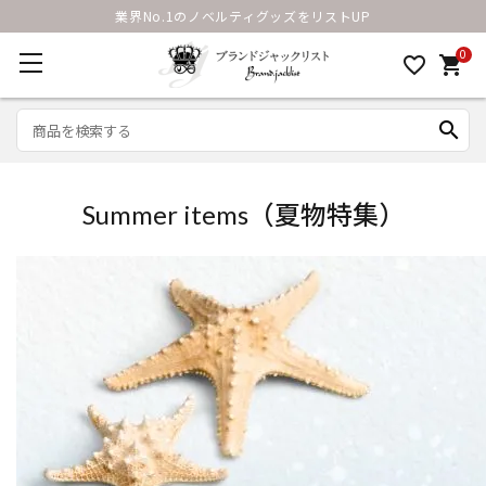
業界No.1のノベルティグッズをリストUP
0
favorite_border
shopping_cart
search
Summer items（夏物特集）