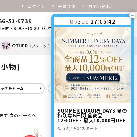
ログイン
会員登録
お問い合わせ
66-53-9739
3
17:05:41
0
残り
日と
favorite
person
shopping_cart
時間 - 9:00～19:00（年中無休）
OTHER
（ブティック）
OTHER
（ノベルティ）
飾小物)
バッグチャーム
ヘアアクセサリー
SUMMER LUXURY DAYS 夏の
特別な6日間 全商品
います
次のページへ
12％OFF・最大10,000円OFF
8/4(火)19:00スタート！