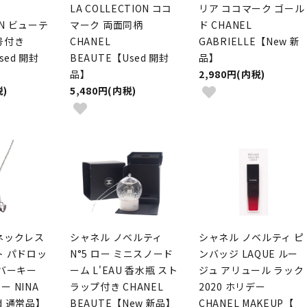
LA COLLECTION ココ
リア ココマーク ゴール
ON ビューテ
マーク 両面同柄
ド CHANEL
号付き
CHANEL
GABRIELLE【New 新
sed 開封
BEAUTE【Used 開封
品】
品】
2,980円(内税)
税)
5,480円(内税)
ネックレス
シャネル ノベルティ
シャネル ノベルティ ピ
ト パドロッ
N°5 ロー ミニスノード
ンバッジ LAQUE ルー
ーバーキー
ーム L'EAU 香水瓶 スト
ジュ アリュール ラック
 NINA
ラップ付き CHANEL
2020 ホリデー
ed 通常品】
BEAUTE【New 新品】
CHANEL MAKEUP【