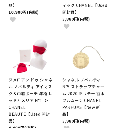
品】
ィック CHANEL【Used
10,900円(内税)
開封品】
3,880円(内税)
ヌメロアン ドゥ シャネ
シャネル ノベルティ
ル ノベルティ アイマス
N°5 ストラップチャー
ク＆巾着ポーチ 赤椿 レ
ム 2020 ホリデー 香水
ッドカメリア N°1 DE
フルムーン CHANEL
CHANEL
PARFUMS【New 新
BEAUTE【Used 開封
品】
品】
3,980円(内税)
4,480円(内税)