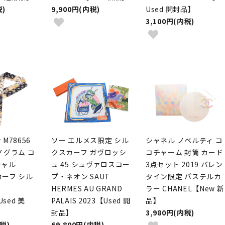
税)
9,900円(内税)
Used 開封品】
3,100円(内税)
M78656
ソー エルメス限定 シル
シャネル ノベルティ コ
ノグラム コ
クスカーフ ガヴロッシ
コチャーム 封筒 カード
シャル
ュ 45 シュヴァロスコー
3点セット 2019 バレン
スカーフ シル
プ・ネオン SAUT
タイン限定 パステルカ
HERMES AU GRAND
ラー CHANEL【New 新
Used 美
PALAIS 2023【Used 開
品】
封品】
3,980円(内税)
内税)
69,800円(内税)