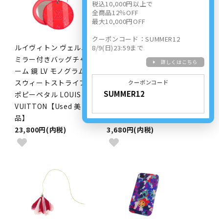
税込10,000円以上で
全商品12％OFF
最大10,000円OFF
クーポンコード：SUMMER12
ルイヴィトン ヴェルニ
シャネル ノベルティ 巾
8/9(日)23:59まで
ミラー付きバッグチャ
着ポーチ&チャーム 2点
詳しくはこちら
ーム 鏡 LV モノグラム
セット CODES
スウィートストライプ
COULEUR カラー コー
クーポンコード
ポピーペタル LOUIS
ド 2023 特別限定
VUITTON【Used 美
CHANEL 【Used 開封
品】
品】
23,800円(内税)
3,680円(内税)