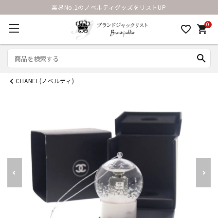
業界No.1のノベルティグッズをリストUP
0
favorite_border
shopping_cart
search
CHANEL(ノベルティ)