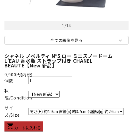
1
/
14
全ての画像を見る
シャネル ノベルティ N°5 ロー ミニスノードーム
L'EAU 香水瓶 ストラップ付き CHANEL
BEAUTE【New 新品】
9,900円(内税)
個数
状
態/Condition
サイ
ズ/Size
shopping_cart
カートに入れる