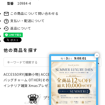
型番
10984-4
この商品について問い合わせる
mail_outline
支払い・配送について
help_outline
返品について
settings_backup_restore
他の商品を探す
3
9:08:01
残り
日と
search
ACCESSORY(服飾小物)
ACCESSORY(服飾小物)
バッグチャーム
OTHER(その他)
OTHER(その他)
インテリア雑貨
Xmasプレゼント