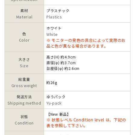
素材
プラスチック
Material
Plastics
ホワイト
色
White
Color
※ モニターの発色の具合によって実際のお
品と色が異なる場合があります。
高さ(H) 約4.9cm
大きさ
直径(φ) 約3.7cm
Size
台座径(φ) 約2.6cm
総重量
約26g
Gross weight
発送方法
ゆうパック
Shipping method
Yu-pack
【New 新品】
状態
※ 状態レベル Condition level は、下記の
Condition
表を参照して下さい。