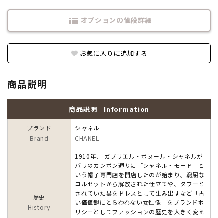
オプションの値段詳細
view_list
お気に入りに追加する
商品説明
商品説明
Information
ブランド
シャネル
Brand
CHANEL
1910年、 ガブリエル・ボヌール・シャネルが
パリのカンボン通りに「シャネル・モード」と
いう帽子専門店を開店したのが始まり。窮屈な
コルセットから解放された仕立てや、タブーと
されていた黒をドレスとして生み出すなど「古
歴史
い価値観にとらわれない女性像」をブランドポ
History
リシーとしてファッションの歴史を大きく変え