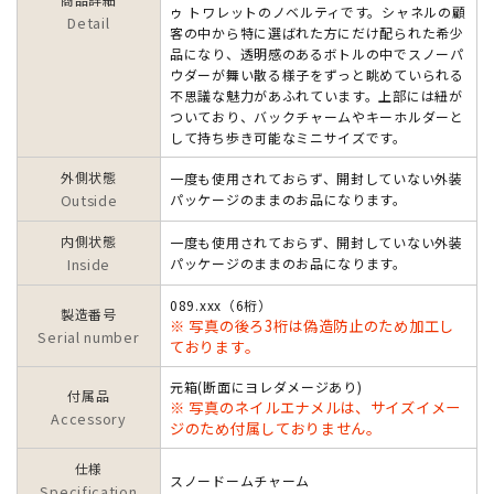
ゥ トワレットのノベルティです。シャネルの顧
Detail
客の中から特に選ばれた方にだけ配られた希少
品になり、透明感のあるボトルの中でスノーパ
ウダーが舞い散る様子をずっと眺めていられる
不思議な魅力があふれています。上部には紐が
ついており、バックチャームやキーホルダーと
して持ち歩き可能なミニサイズです。
外側状態
一度も使用されておらず、開封していない外装
Outside
パッケージのままのお品になります。
内側状態
一度も使用されておらず、開封していない外装
Inside
パッケージのままのお品になります。
089.xxx（6桁）
製造番号
※ 写真の後ろ3桁は偽造防止のため加工し
Serial number
ております。
元箱(断面にヨレダメージあり)
付属品
※ 写真のネイルエナメルは、サイズイメー
Accessory
ジのため付属しておりません。
仕様
スノードームチャーム
Specification