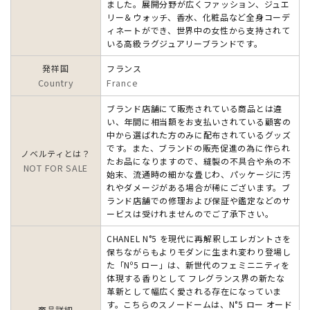
ました。展開分野が広くファッション、ジュエ
リー＆ウォッチ、香水、化粧品など全身コーデ
ィネートができ、世界中の女性から支持されて
いる高級ラグジュアリーブランドです。
発祥国
フランス
Country
France
ブランド店舗にて販売されている商品とは違
い、年間に相当額をお支払いされている顧客の
中から選ばれた方のみに配布されているグッズ
です。また、ブランドの販売促進の為に作られ
ノベルティとは？
たお品になりますので、縫製の不具合や糸の不
NOT FOR SALE
始末、流通時の細かな畳じわ、パッケージに汚
れやダメージがある場合が稀にございます。ブ
ランド店舗での修理および保証や鑑定などのサ
ービスは受けれませんのでご了承下さい。
CHANEL N°5 を現代に再解釈しエレガントさを
保ちながらもよりモダンに生まれ変わり登場し
た「Nº5 ロー」は、新世代のフェミニニティを
体現する香りとして フレグランス界の新たな
革新として幅広く愛される存在になっていま
す。こちらのスノードームは、N°5 ロー オード
商品詳細