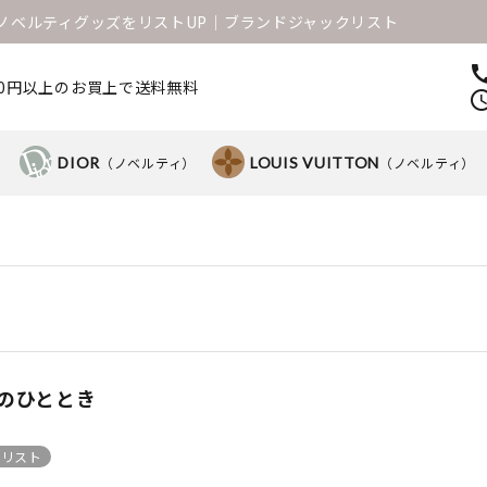
1のノベルティグッズをリストUP│ブランドジャックリスト
ca
000円以上のお買上で送料無料
sched
）
DIOR
（ノベルティ）
LOUIS VUITTON
（ノベルティ）
Aでのひととき
クリスト