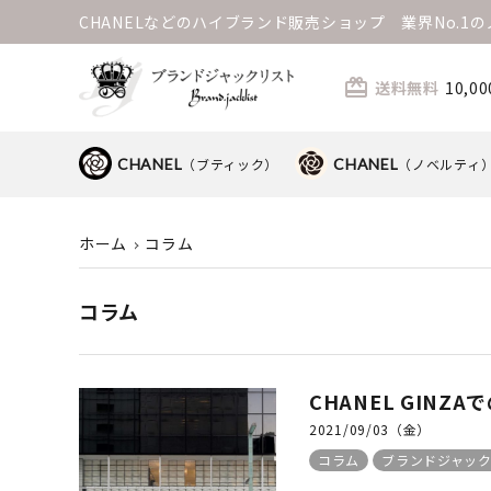
CHANELなどのハイブランド販売ショップ 業界No.
card_giftcard
送料無料
10,
CHANEL
（ブティック）
CHANEL
（ノベルティ
ホーム
コラム
コラム
CHANEL GINZ
2021/09/03（金）
コラム
ブランドジャッ