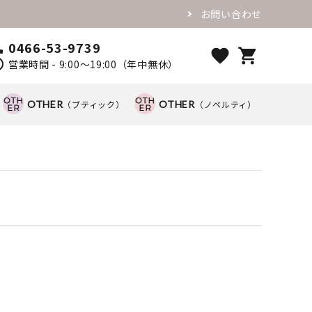
お問い合わせ
0466-53-9739
ll
favorite
shopping_cart
ule
営業時間 - 9:00～19:00（年中無休）
OTHER
（ブティック）
OTHER
（ノベルティ）