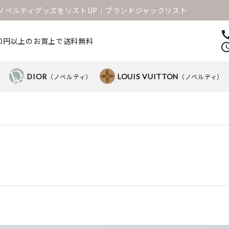
1のノベルティグッズをリストUP│ブランドジャックリスト
ca
000円以上のお買上で送料無料
sched
）
DIOR
（ノベルティ）
LOUIS VUITTON
（ノベルティ）