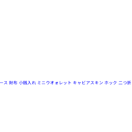
ンケース 財布 小銭入れ ミニウオォレット キャビアスキン ホック 二つ折