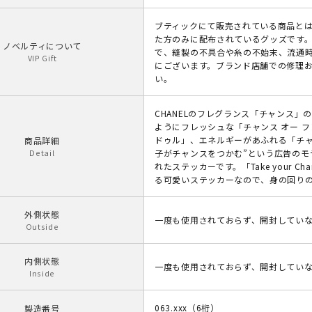
ブティックにて販売されている商品と
た方のみに配布されているグッズです
ノベルティについて
で、縫製の不具合や糸の不始末、流通
VIP Gift
にございます。ブランド店舗での修理
い。
CHANELのフレグランス「チャンス
ようにフレッシュな「チャンス オー 
ドゥル」、エネルギーがあふれる「チャ
商品詳細
Detail
子がチャンスをつかむ”という広告の
れたステッカーです。「Take your 
る可愛いステッカーなので、身の回り
外側状態
一度も使用されておらず、開封してい
Outside
内側状態
一度も使用されておらず、開封してい
Inside
063.xxx（6桁）
製造番号