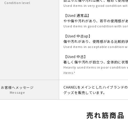
目立った傷や汚れは無く、極めて使用
Condition level
Used items in very good condition wit
【Used 通常品】
やや傷や汚れがあり、若干の使用感が
Used items in good condition with som
【Used 中古up】
傷や汚れがあり、使用感がある比較的
Used items in acceptable condition w
【Used 中古】
著しく傷や汚れが目立つ、全体的に状
Heavily used items in poor condition
items.*
CHANELをメインとしたハイブランド
お客様へメッセージ
Message
グッズを販売しています。
売れ筋商品