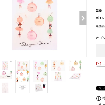
型番
ポイン
販売価
オプ
mail_outline
こ
特
error_outline