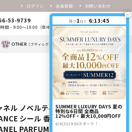
ログイン
会員登録
お問い合わせ
66-53-9739
1
6:13:44
0
残り
日と
favorite
person
shopping_cart
時間 - 9:00～19:00（年中無休）
OTHER
（ブティック）
OTHER
（ノベルティ）
ャネル ノベルティ ステッカー
SUMMER LUXURY DAYS 夏の
特別な6日間 全商品
12％OFF・最大10,000円OFF
ANCE シール 香水 チャンス
8/4(火)19:00スタート！
ANEL PARFUMS【New 新品】