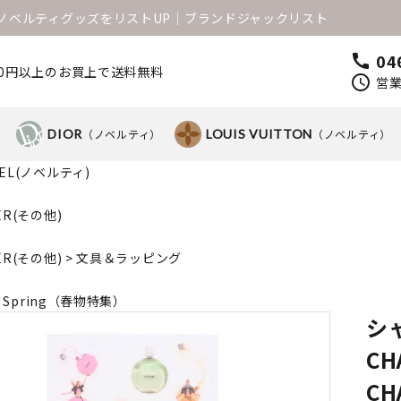
1のノベルティグッズをリストUP│ブランドジャックリスト
04
call
000円以上のお買上で送料無料
schedule
営業
）
DIOR
（ノベルティ）
LOUIS VUITTON
（ノベルティ）
NEL(ノベルティ)
ER(その他)
ER(その他)
>
文具＆ラッピング
lo Spring（春物特集）
シ
CH
CH