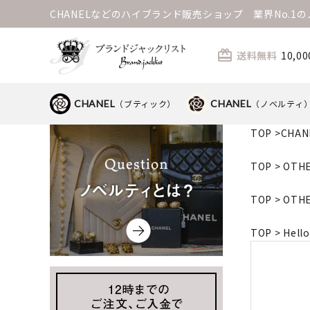
CHANELなどのハイブランド販売ショップ 業界No.
card_giftcard
送料無料
10,
CHANEL
（ブティック）
CHANEL
（ノベルティ
TOP
>
CHA
TOP
>
OTH
TOP
>
OTH
TOP
>
Hel