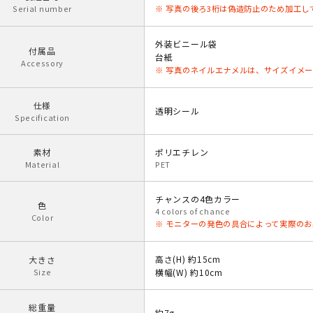
Serial number
※ 写真の後ろ3桁は偽造防止のため加工し
外装ビニール袋
付属品
台紙
Accessory
※ 写真のネイルエナメルは、サイズイメ
仕様
透明シール
Specification
素材
ポリエチレン
Material
PET
チャンスの4色カラー
色
4 colors of chance
Color
※ モニターの発色の具合によって実際の
高さ(H) 約15cm
大きさ
Size
横幅(W) 約10cm
総重量
約7g