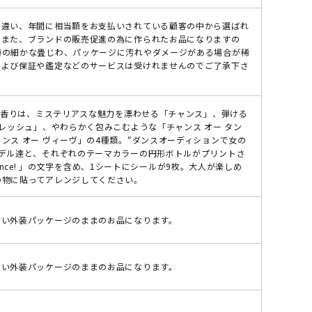
は違い、年間に相当額をお支払いされている顧客の中から選ばれ
。また、ブランドの販売促進の為に作られたお品になりますの
時の細かな畳じわ、パッケージに汚れやダメージがある場合が稀
および保証や鑑定などのサービスは受けれませんのでご了承下さ
」の香りは、ミステリアスな魅力を漂わせる「チャンス」、弾ける
フレッシュ」、やわらかく包みこむような「チャンス オー タン
ンス オー ヴィーヴ」の4種類。“ダンスオーディションで女の
モデル達と、それぞれのテーマカラーの円形ボトルがプリントさ
Chance! 」の文字を含め、1シートにシールが9枚。大人が楽しめ
の物に貼ってアレンジしてください。
ない外装パッケージのままのお品になります。
ない外装パッケージのままのお品になります。