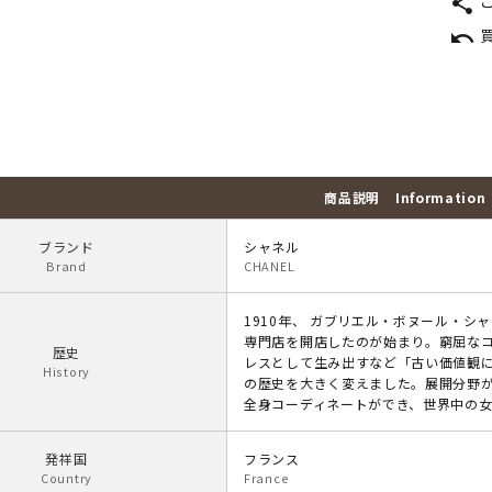
share
undo
商品説明
Information
ブランド
シャネル
Brand
CHANEL
1910年、 ガブリエル・ボヌール・
専門店を開店したのが始まり。窮屈な
歴史
レスとして生み出すなど「古い価値観
History
の歴史を大きく変えました。展開分野
全身コーディネートができ、世界中の
発祥国
フランス
Country
France