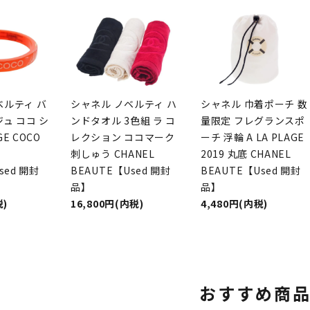
ベルティ バ
シャネル ノベルティ ハ
シャネル 巾着ポーチ 数
ュ ココ シ
ンドタオル 3色組 ラ コ
量限定 フレグランスポ
E COCO
レクション ココマーク
ーチ 浮輪 A LA PLAGE
刺しゅう CHANEL
2019 丸底 CHANEL
sed 開封
BEAUTE【Used 開封
BEAUTE【Used 開封
品】
品】
税)
16,800円(内税)
4,480円(内税)
おすすめ商