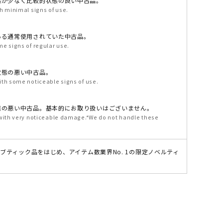
感が少なく比較的状態の良い中古品。
h minimal signs of use.
ある通常使用されていた中古品。
e signs of regular use.
状態の悪い中古品。
ith some noticeable signs of use.
態の悪い中古品。基本的にお取り扱いはございません。
 with very noticeable damage.*We do not handle these
のブティック品をはじめ、アイテム数業界No. 1の限定ノベルティ