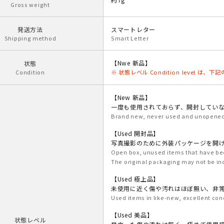
Gross weight
発送方法
スマートレター
Shipping method
Smart Letter
【Nwe 新品】
状態
Condition
※ 状態レベル Condition level は
【New 新品】
一度も使用されておらず、開封してい
Brand new, never used and unopened 
【Used 開封品】
写真撮影のために外装パッケージを開
Open box, unused items that have be
The original packaging may not be in
【Used 極上品】
未使用に近く傷や汚れはほぼ無い、非
Used items in like-new, excellent con
【Used 美品】
状態レベル