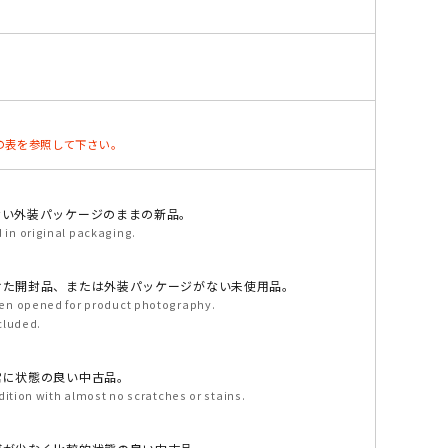
、下記の表を参照して下さい。
ない外装パッケージのままの新品。
in original packaging.
けた開封品、または外装パッケージがない未使用品。
en opened for product photography.
cluded.
常に状態の良い中古品。
dition with almost no scratches or stains.