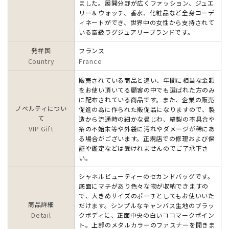
ました。展開分野が広くファッション、ジュエ
リー＆ウォッチ、香水、化粧品など全身コーデ
ィネートができ、世界中の女性から支持されて
いる高級ラグジュアリーブランドです。
発祥国
フランス
Country
France
販売されている商品と違い、年間に相当な金額
をお使い頂いてる顧客の中でも選ばれた方のみ
に配布されている商品です。また、企業の販売
ノベルティについ
促進の為に作られた販促品になりますので、製
て
造から流通時の細かな畳じわ、縫製の不具合や
VIP Gift
糸の不始末等や外袋に汚れやダメージが稀にあ
る場合がございます。正規店での修理および保
証や鑑定などは受けれませんのでご了承下さ
い。
シャネルビューティーのセカンドバッグです。
底面にマチがあり色々な物が収納できますの
で、大きめサイズのポーチとしてもお使いいた
商品詳細
だけます。シンプルなキャンバス生地のブラッ
Detail
クボディに、正面中央の白いココマークポイン
ト。上部のメタルカラーのファスナーを開きま