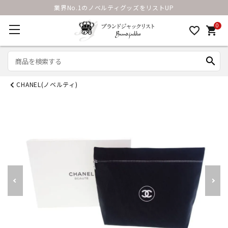
業界No.1のノベルティグッズをリストUP
0
favorite_border
shopping_cart
search
CHANEL(ノベルティ)