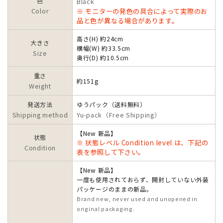
色
Black
Color
※ モニターの発色の具合によって実際のお
品と色が異なる場合があります。
高さ(H) 約24cm
大きさ
横幅(W) 約33.5cm
Size
奥行(D) 約10.5cm
重さ
約151g
Weight
発送方法
ゆうパック（送料無料）
Shipping method
Yu-pack（Free Shipping）
【New 新品】
状態
※ 状態レベル Condition level は、下記の
Condition
表を参照して下さい。
【New 新品】
一度も使用されておらず、開封していない外装
パッケージのままの新品。
Brand new, never used and unopened in
original packaging.