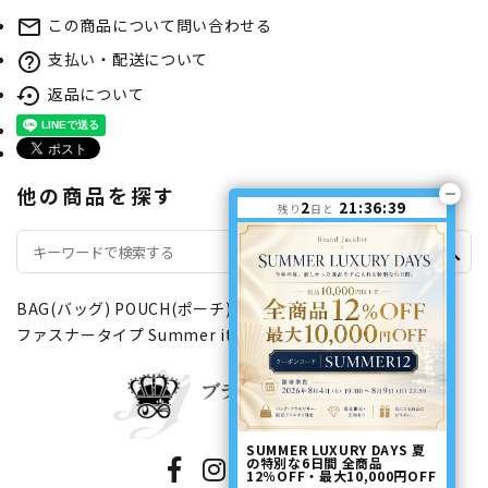
この商品について問い合わせる
mail_outline
支払い・配送について
help_outline
返品について
settings_backup_restore
他の商品を探す
2
21:36:39
残り
日と
search
BAG(バッグ)
POUCH(ポーチ)
POUCH(ポーチ)
ファスナータイプ
Summer items（夏物特集）
SUMMER LUXURY DAYS 夏
の特別な6日間 全商品
12％OFF・最大10,000円OFF