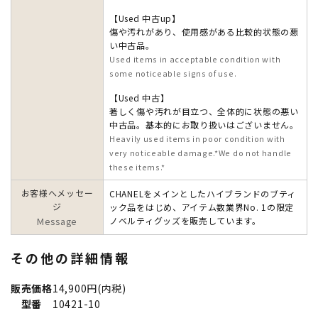
【Used 中古up】
傷や汚れがあり、使用感がある比較的状態の悪
い中古品。
Used items in acceptable condition with
some noticeable signs of use.
【Used 中古】
著しく傷や汚れが目立つ、全体的に状態の悪い
中古品。基本的にお取り扱いはございません。
Heavily used items in poor condition with
very noticeable damage.*We do not handle
these items.*
お客様へメッセー
CHANELをメインとしたハイブランドのブティ
ジ
ック品をはじめ、アイテム数業界No. 1の限定
Message
ノベルティグッズを販売しています。
その他の詳細情報
販売価格
14,900円(内税)
型番
10421-10