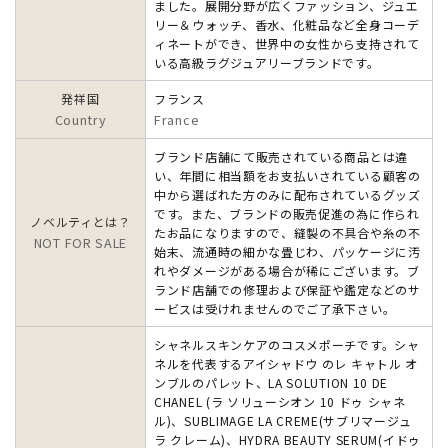
ました。展開分野が広くファッション、ジュエ
リー＆ウォッチ、香水、化粧品など全身コーデ
ィネートができ、世界中の女性から支持されて
いる高級ラグジュアリーブランドです。
発祥国
フランス
Country
France
ブランド店舗にて販売されている商品とは違
い、年間に相当額をお支払いされている顧客の
中から選ばれた方のみに配布されているグッズ
です。また、ブランドの販売促進の為に作られ
ノベルティとは？
たお品になりますので、縫製の不具合や糸の不
NOT FOR SALE
始末、流通時の細かな畳じわ、パッケージに汚
れやダメージがある場合が稀にございます。ブ
ランド店舗での修理および保証や鑑定などのサ
ービスは受けれませんのでご了承下さい。
シャネルスキンケアのコスメポーチです。シャ
ネルを代表するアイシャドウ のレ キャトル オ
ンブルのパレット、LA SOLUTION 10 DE
CHANEL (ラ ソリューシオン 10 ドゥ シャネ
ル)、SUBLIMAGE LA CREME(サブリマージュ
ラ クレーム)、HYDRA BEAUTY SERUM(イドゥ