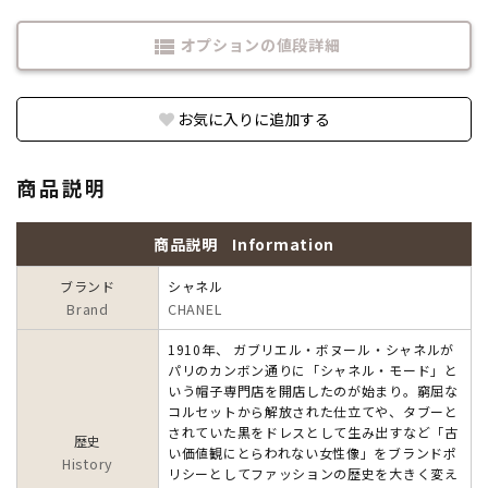
オプションの値段詳細
view_list
お気に入りに追加する
商品説明
商品説明
Information
ブランド
シャネル
Brand
CHANEL
1910年、 ガブリエル・ボヌール・シャネルが
パリのカンボン通りに「シャネル・モード」と
いう帽子専門店を開店したのが始まり。窮屈な
コルセットから解放された仕立てや、タブーと
されていた黒をドレスとして生み出すなど「古
歴史
い価値観にとらわれない女性像」をブランドポ
History
リシーとしてファッションの歴史を大きく変え