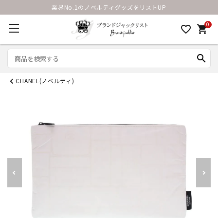
業界No.1のノベルティグッズをリストUP
0
favorite_border
shopping_cart
search
CHANEL(ノベルティ)