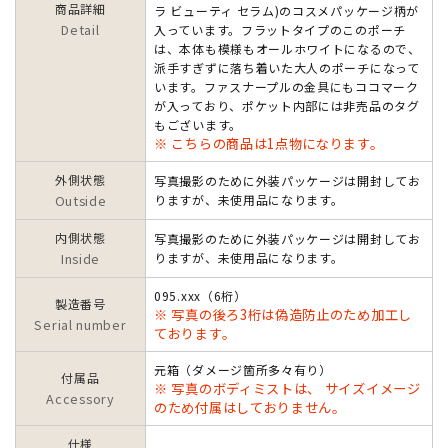
商品詳細
ラ ビューティ セラム)のコスメパッケージ柄が
Detail
入っています。フラットタイプのこのポーチ
は、本体も模様もオールホワイトになるので、
派手すぎずに落ち着いた大人のポーチになって
います。ファスナープルの金具にもココマーク
が入っており、ポケット内部には非売品のタグ
もございます。
※ こちらの商品は1点物になります。
外側状態
写真撮影のために外装パッケージは開封してお
Outside
りますが、未使用品になります。
内側状態
写真撮影のために外装パッケージは開封してお
Inside
りますが、未使用品になります。
095.xxx（6桁）
製造番号
※ 写真の後ろ3桁は偽造防止のため加工し
Serial number
ております。
元箱（ダメージ箇所多々有り）
付属品
※ 写真のボディミストは、 サイズイメージ
Accessory
のため付属はしておりません。
仕様