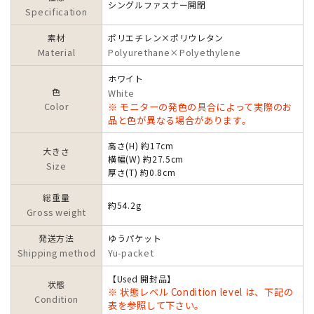
シングルファスナー開閉
Specification
素材
ポリエチレン×ポリウレタン
Material
Polyurethane×Polyethylene
ホワイト
色
White
Color
※ モニターの発色の具合によって実際のお
品と色が異なる場合があります。
高さ(H) 約17cm
大きさ
横幅(W) 約27.5cm
Size
厚さ(T) 約0.8cm
総重量
約54.2g
Gross weight
発送方法
ゆうパケット
Shipping method
Yu-packet
【Used 開封品】
状態
※ 状態レベル Condition level は、下記の
Condition
表を参照して下さい。