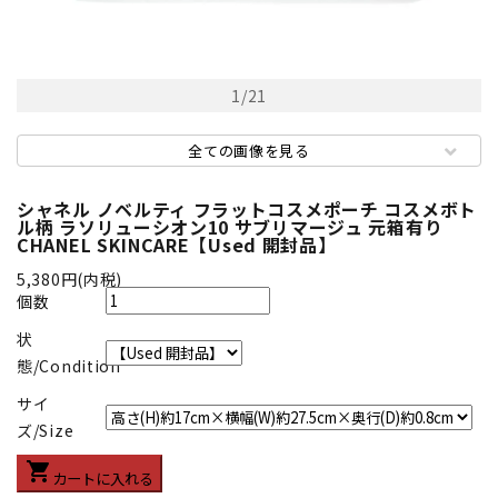
1
/
21
全ての画像を見る
シャネル ノベルティ フラットコスメポーチ コスメボト
ル柄 ラソリューシオン10 サブリマージュ 元箱有り
CHANEL SKINCARE【Used 開封品】
5,380円(内税)
個数
状
態/Condition
サイ
ズ/Size
shopping_cart
カートに入れる