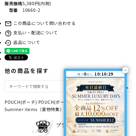
販売価格
5,380円(内税)
型番
10660-2
この商品について問い合わせる
mail_outline
支払い・配送について
help_outline
返品について
settings_backup_restore
他の商品を探す
0
10:10:29
残り
日と
search
POUCH(ポーチ)
POUCH(ポーチ)
ファスナータイプ
Summer items（夏物特集）