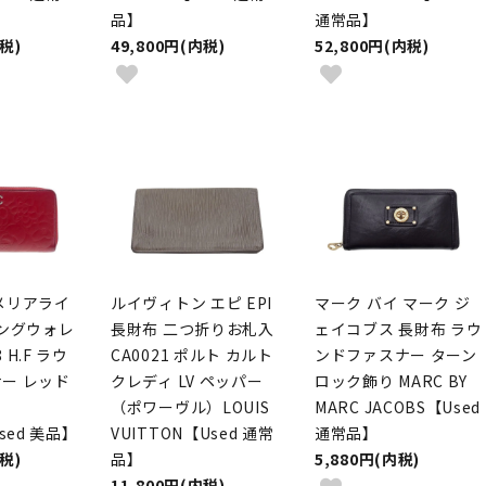
品】
通常品】
内税)
49,800円(内税)
52,800円(内税)
メリアライ
ルイヴィトン エピ EPI
マーク バイ マーク ジ
ロングウォレ
長財布 二つ折りお札入
ェイコブス 長財布 ラウ
8 H.F ラウ
CA0021 ポルト カルト
ンドファスナー ターン
ー レッド
クレディ LV ペッパー
ロック飾り MARC BY
（ポワーヴル）LOUIS
MARC JACOBS【Used
sed 美品】
VUITTON【Used 通常
通常品】
内税)
品】
5,880円(内税)
11,800円(内税)