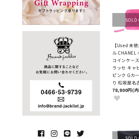
SOLD
【Used 未
ル CHANE
コインケース
ラッセ キャ
ピンク Gカ
り 松坂屋名
78,800円(
SOLD