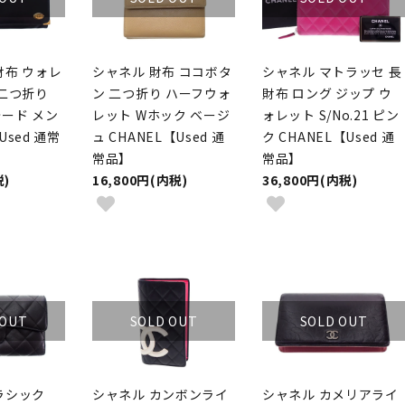
財布 ウォレ
シャネル 財布 ココボタ
シャネル マトラッセ 長
 二つ折り
ン 二つ折り ハーフウォ
財布 ロング ジップ ウ
ード メン
レット Wホック ベージ
ォレット S/No.21 ピン
【Used 通常
ュ CHANEL【Used 通
ク CHANEL【Used 通
常品】
常品】
税)
16,800円(内税)
36,800円(内税)
 OUT
SOLD OUT
SOLD OUT
ラシック
シャネル カンボンライ
シャネル カメリアライ