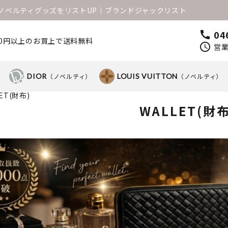
1のノベルティグッズをリストUP│ブランドジャックリスト
04
call
000円以上のお買上で送料無料
schedule
営業
）
DIOR
（ノベルティ）
LOUIS VUITTON
（ノベルティ）
ET(財布)
WALLET(財布