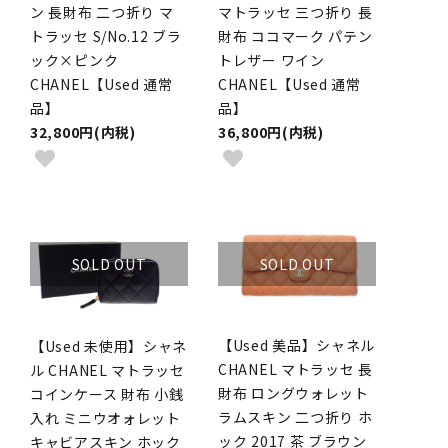
ン 長財布 二つ折り マ
マトラッセ 三つ折り 長
トラッセ S/No.12 ブラ
財布 ココマーク パテン
ック×ピンク
トレザー ワイン
CHANEL【Used 通常
CHANEL【Used 通常
品】
品】
32,800円(内税)
36,800円(内税)
SOLD OUT
SOLD OUT
【Used 美品】シャネル
【Used 未使用】シャネ
CHANEL マトラッセ 長
ル CHANEL マトラッセ
財布 ロングウォレット
コインケース 財布 小銭
ラムスキン 二つ折り ホ
入れ ミニウオォレット
ック 2017 茶 ブラウン
キャビアスキン ホック