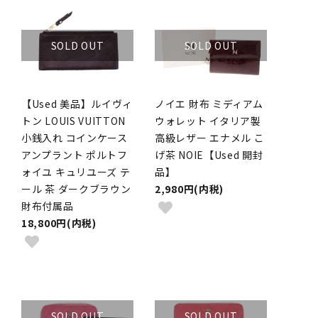
SOLD OUT
SOLD OUT
【Used 美品】ルイヴィ
ノイエ 財布 ミディアム
トン LOUIS VUITTON
ウォレット イタリア製
小銭入れ コインケース
高級レザー エナメル こ
アンプラント ポルトフ
げ茶 NOIE【Used 開封
ォイユ キュリユーズ テ
品】
ール 茶 ダークブラウン
2,980円(内税)
財布付属品
18,800円(内税)
SOLD OUT
SOLD OUT