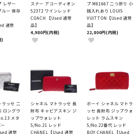
プ レザー
スナー アコーディオン
プ M61667 二つ折り 小
ブルー 保存
52372 ワインレッド
銭入れあり LOUIS
COACH 【Used 通常
VUITTON【Used 通常
ed 通常
品】
品】
4,980円(内税)
22,800円(内税)
税)
トラッセ 二
シャネル マトラッセ 長
ボーイ シャネル マトラ
布 ロングウ
財布 キャビアスキン ジ
ッセ 長財布 ジップウォ
o.13 メタ
ップウォレット
レット ラムスキン
バー
S/No.21 レッド
S/No.22番代 レッド
sed 通常
CHANEL【Used 通常
BOY CHANEL【Used