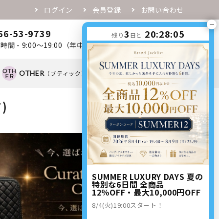
ログイン
会員登録
お問い合わせ
66-53-9739
3
20:28:04
0
残り
日と
favorite
person
shopping_cart
時間 - 9:00～19:00（年中無休）
OTHER
（ブティック）
OTHER
（ノベルティ）
)
SUMMER LUXURY DAYS 夏の
特別な6日間 全商品
12％OFF・最大10,000円OFF
8/4(火)19:00スタート！