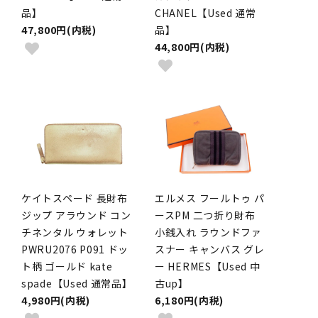
品】
CHANEL【Used 通常
47,800円(内税)
品】
44,800円(内税)
ケイトスペード 長財布
エルメス フールトゥ パ
ジップ アラウンド コン
ースPM 二つ折り財布
チネンタル ウォレット
小銭入れ ラウンドファ
PWRU2076 P091 ドッ
スナー キャンバス グレ
ト柄 ゴールド kate
ー HERMES【Used 中
spade【Used 通常品】
古up】
4,980円(内税)
6,180円(内税)