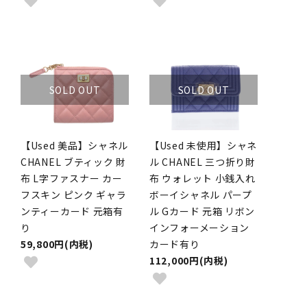
SOLD OUT
SOLD OUT
【Used 美品】シャネル
【Used 未使用】シャネ
CHANEL ブティック 財
ル CHANEL 三つ折り財
布 L字ファスナー カー
布 ウォレット 小銭入れ
フスキン ピンク ギャラ
ボーイシャネル パープ
ンティーカード 元箱有
ル Gカード 元箱 リボン
り
インフォーメーション
59,800円(内税)
カード有り
112,000円(内税)