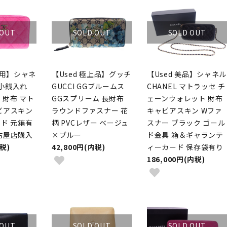
 OUT
SOLD OUT
SOLD OUT
使用】シャネ
【Used 極上品】グッチ
【Used 美品】シャネル
L 小銭入れ
GUCCI GGブルームス
CHANEL マトラッセ チ
 財布 マト
GGスプリーム 長財布
ェーンウォレット 財布
ビアスキン
ラウンドファスナー 花
キャビアスキン Wファ
ード 元箱有
柄 PVCレザー ベージュ
スナー ブラック ゴール
古屋店購入
×ブルー
ド金具 箱＆ギャランテ
内税)
42,800円(内税)
ィーカード 保存袋有り
186,000円(内税)
 OUT
SOLD OUT
SOLD OUT