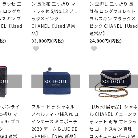
マトラッセ 三
ン 長財布 二つ折り マ
ン 型押し 二つ折り 長
布 ロングウ
トラッセ S/No.13 ブラ
財布 ロングウォレット
ムスキン ブ
ック×ピンク
ラムスキン ブラック×
EL【Used
CHANEL【Used 通常
ピンク CHANEL【Used
品】
通常品】
内税)
33,800円(内税)
24,800円(内税)
 OUT
SOLD OUT
SOLD OUT
ンボンライ
ブルー ドゥ シャネル
【Used 展示品】シャネ
つ折り マ
ノベルティ 小銭入れ コ
ル CHANEL チェーンウ
o.9x ブラ
インケース ミニポーチ
ォレット 財布 マトラッ
ク
2020 デニム BLUE DE
セ ゴートスキン 真珠
sed 通常
CHANEL【New 新品】
コスチュームパール W