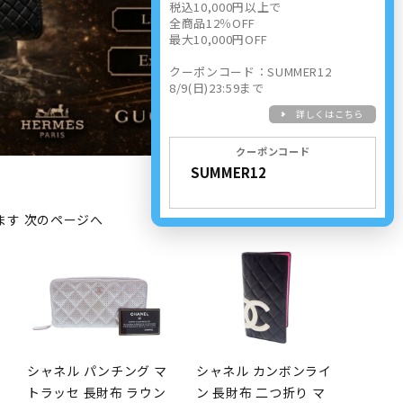
税込10,000円以上で
全商品12％OFF
最大10,000円OFF
クーポンコード：SUMMER12
8/9(日)23:59まで
詳しくはこちら
クーポンコード
います
次のページへ
シャネル パンチング マ
シャネル カンボンライ
トラッセ 長財布 ラウン
ン 長財布 二つ折り マ