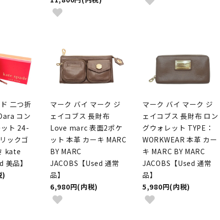
ド 二つ折
マーク バイ マーク ジ
マーク バイ マーク ジ
ara コン
ェイコブス 長財布
ェイコブス 長財布 ロン
ト 24-
Love marc 表面2ポケ
グウォレット TYPE：
メタリックゴ
ット 本革 カーキ MARC
WORKWEAR 本革 カー
kate
BY MARC
キ MARC BY MARC
ed 美品】
JACOBS【Used 通常
JACOBS【Used 通常
税)
品】
品】
6,980円(内税)
5,980円(内税)