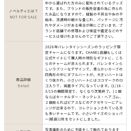
中から選ばれた方のみに配布されているグッズ
です。また、ブランドの販売促進の為に作られ
ノベルティとは？
たお品になりますので、縫製の不具合や糸の不
NOT FOR SALE
始末、流通時の細かな畳じわ、パッケージに汚
れやダメージがある場合が稀にございます。ブ
ランド店舗での修理および保証や鑑定などのサ
ービスは受けれませんのでご了承下さい。
2026年バレンタインシーズンのラッピング限
定チャームになります。CHANEL店舗もしくは
公式サイトにて購入時の特別なギフトに、こち
らのチャームが添えられます。バレンタインら
しいラブリーなデザインで、柔らかいカーブの
四角形の中にダブルハートが。大きいハートは
商品詳細
くり抜かれ、小さいハートにはココマークのロ
Detail
ゴ入りで、両面タイプになっています。(1/16 -
3/15の期間限定で、なくなり次第終了。)１個
ならばキーホルダー・ネックレス・ヘアゴム、
２個揃えればピアスなどのアクセサリーにアレ
ンジが出来るので、コレクションされている方
も多いチャームです。小さいサイズのショッパ
ー(紙袋)1枚をセットにしました。
写真撮影のために手袋をして触れております