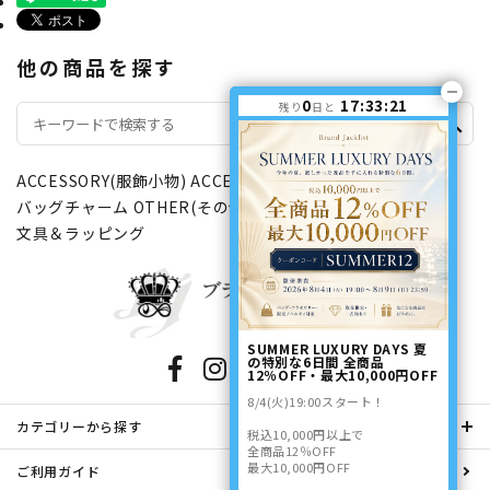
他の商品を探す
0
17:33:20
残り
日と
search
ACCESSORY(服飾小物)
ACCESSORY(服飾小物)
バッグチャーム
OTHER(その他)
OTHER(その他)
文具＆ラッピング
SUMMER LUXURY DAYS 夏
の特別な6日間 全商品
12％OFF・最大10,000円OFF
8/4(火)19:00スタート！
カテゴリーから探す
税込10,000円以上で
全商品12％OFF
最大10,000円OFF
ご利用ガイド