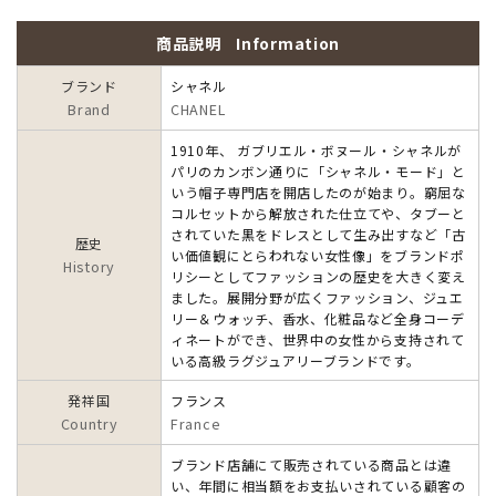
商品説明
Information
ブランド
シャネル
Brand
CHANEL
1910年、 ガブリエル・ボヌール・シャネルが
パリのカンボン通りに「シャネル・モード」と
いう帽子専門店を開店したのが始まり。窮屈な
コルセットから解放された仕立てや、タブーと
されていた黒をドレスとして生み出すなど「古
歴史
い価値観にとらわれない女性像」をブランドポ
History
リシーとしてファッションの歴史を大きく変え
ました。展開分野が広くファッション、ジュエ
リー＆ウォッチ、香水、化粧品など全身コーデ
ィネートができ、世界中の女性から支持されて
いる高級ラグジュアリーブランドです。
発祥国
フランス
Country
France
ブランド店舗にて販売されている商品とは違
い、年間に相当額をお支払いされている顧客の