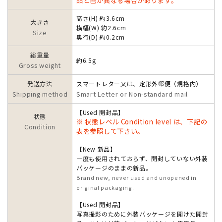
品と色が異なる場合があります。
高さ(H) 約3.6cm
大きさ
横幅(W) 約2.6cm
Size
奥行(D) 約0.2cm
総重量
約6.5g
Gross weight
発送方法
スマートレター又は、定形外郵便（規格内）
Shipping method
Smart Letter or Non-standard mail
【Used 開封品】
状態
※ 状態レベル Condition level は、下記の
Condition
表を参照して下さい。
【New 新品】
一度も使用されておらず、開封していない外装
パッケージのままの新品。
Brand new, never used and unopened in
original packaging.
【Used 開封品】
写真撮影のために外装パッケージを開けた開封