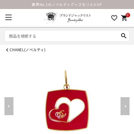
業界No.1のノベルティグッズをリストUP
0
favorite_border
shopping_cart
search
CHANEL(ノベルティ)