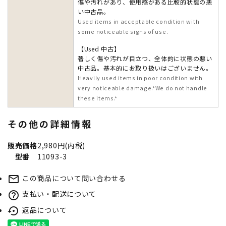
傷や汚れがあり、使用感がある比較的状態の悪
い中古品。
Used items in acceptable condition with
some noticeable signs of use.
【Used 中古】
著しく傷や汚れが目立つ、全体的に状態の悪い
中古品。基本的にお取り扱いはございません。
Heavily used items in poor condition with
very noticeable damage.*We do not handle
these items.*
その他の詳細情報
販売価格
2,980円(内税)
型番
11093-3
この商品について問い合わせる
mail_outline
支払い・配送について
help_outline
返品について
settings_backup_restore