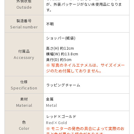
外側状態
が、外装パッケージがない未使用品になりま
Outside
す。
製造番号
不明
Serial number
ショッパー(紙袋)
高さ(H) 約12cm
付属品
横幅(W) 約13.8cm
Accessory
奥行(D) 約5cm
※ 写真のネイルエナメルは、サイズイメー
ジのため付属しておりません。
仕様
ラッピングチャーム
Specification
素材
金属
Material
Metal
レッド×ゴールド
色
Red×Gold
Color
※ モニターの発色の具合によって実際のお