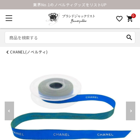
業界No.1のノベルティグッズをリストUP
0
favorite_border
shopping_cart
search
CHANEL(ノベルティ)