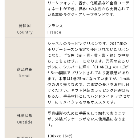
リー＆ウォッチ、香水、化粧品など全身コーデ
ィネートができ、世界中の女性から支持されて
いる高級ラグジュアリーブランドです。
発祥国
フランス
Country
France
シャネルのラッピングリボンです。2017年の
ホリデーシーズン限定で使用されていたリボン
になり、 全5色（赤・青・黄・紫・緑）の中か
ら、こちらはブルーになります。光沢のあるリ
ボンに、シルバーに輝く「CHANEL」のロゴが
商品詳細
6.5cm間隔でプリントされており高級感があり
Detail
ます。本来は1巻25mになっていますが、1m単
位の切り売りなので、ご希望の長さをお申し付
けください。ギフト包装のラッピング用途はも
ちろん、手芸材料としてハンドメイド アクセサ
リーにリメイクするのもオススメです。
写真撮影のために手袋をして触れております
外側状態
が、外装パッケージがない未使用品になりま
Outside
す。
136xxx（6桁）