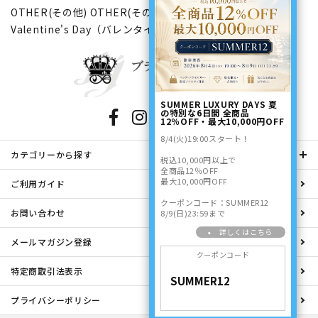
OTHER(その他)
OTHER(その他)
文具＆ラッピング
Valentine's Day（バレンタインデー特集）
SUMMER LUXURY DAYS 夏
の特別な6日間 全商品
12％OFF・最大10,000円OFF
8/4(火)19:00スタート！
カテゴリーから探す
税込10,000円以上で
全商品12％OFF
最大10,000円OFF
ご利用ガイド
クーポンコード：SUMMER12
お問い合わせ
8/9(日)23:59まで
詳しくはこちら
メールマガジン登録
クーポンコード
特定商取引法表示
プライバシーポリシー