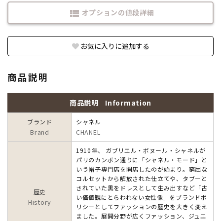
オプションの値段詳細
view_list
お気に入りに追加する
商品説明
商品説明
Information
ブランド
シャネル
Brand
CHANEL
1910年、 ガブリエル・ボヌール・シャネルが
パリのカンボン通りに「シャネル・モード」と
いう帽子専門店を開店したのが始まり。窮屈な
コルセットから解放された仕立てや、タブーと
されていた黒をドレスとして生み出すなど「古
歴史
い価値観にとらわれない女性像」をブランドポ
History
リシーとしてファッションの歴史を大きく変え
ました。展開分野が広くファッション、ジュエ