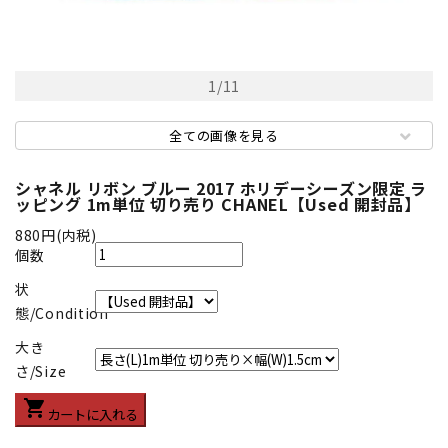
1
/
11
全ての画像を見る
シャネル リボン ブルー 2017 ホリデーシーズン限定 ラ
ッピング 1m単位 切り売り CHANEL【Used 開封品】
880円(内税)
個数
状
態/Condition
大き
さ/Size
shopping_cart
カートに入れる