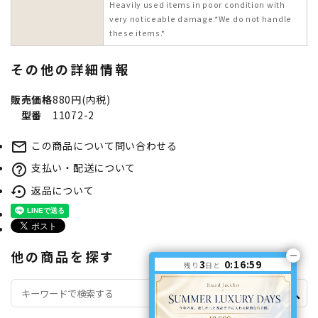
Heavily used items in poor condition with
very noticeable damage.*We do not handle
these items.*
その他の詳細情報
販売価格
880円(内税)
型番
11072-2
この商品について問い合わせる
mail_outline
支払い・配送について
help_outline
返品について
settings_backup_restore
他の商品を探す
3
0:16:59
残り
日と
search