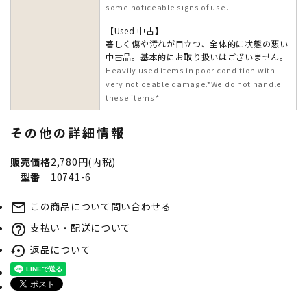
some noticeable signs of use.
【Used 中古】
著しく傷や汚れが目立つ、全体的に状態の悪い
中古品。基本的にお取り扱いはございません。
Heavily used items in poor condition with
very noticeable damage.*We do not handle
these items.*
その他の詳細情報
販売価格
2,780円(内税)
型番
10741-6
この商品について問い合わせる
mail_outline
支払い・配送について
help_outline
返品について
settings_backup_restore