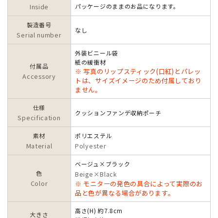
Inside
パッケージのままのお品になります。
製造番号
なし
Serial number
外装ビニール袋
紙の緩衝材
付属品
※ 写真のリップスティック(口紅)とパレッ
Accessory
トは、サイズイメージのため付属しており
ません。
仕様
クッションファンデ収納ポーチ
Specification
素材
ポリエステル
Material
Polyester
ベージュ×ブラック
色
Beige×Black
Color
※ モニターの発色の具合によって実際のお
品と色が異なる場合があります。
高さ(H) 約7.8cm
大きさ