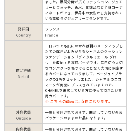
ました。展開分野が広くファッション、ジュエ
リー＆ウォッチ、香水、化粧品など全身コーデ
ィネートができ、世界中の女性から支持されて
いる高級ラグジュアリーブランドです。
発祥国
フランス
Country
France
一日いつでも肌にのせれば朝のメークアップし
たての輝きがよみがえるシャネルのクッション
ファンデーション「ヴィタルミエール グロ
ウ」を収納する専用ポーチです。毎日使う大切
なコンパクトを傷つけることなく大切に保護す
商品詳細
るカバーになっておりまして、ベージュとブラ
Detail
ックの2色をセットしました。シャネルのココ
マークが両面にプレスされていますので、
CHANELを追求している方に使って頂きたい専
用カバーです。
※ こちらの商品は1点物になります。
外側状態
一度も使用されておらず、開封していない外装
Outside
パッケージのままのお品になります。
内側状態
一度も使用されておらず、開封していない外装