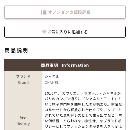
オプションの値段詳細
view_list
お気に入りに追加する
商品説明
商品説明
Information
ブランド
シャネル
Brand
CHANEL
1910年、 ガブリエル・ボヌール・シャネルが
パリのカンボン通りに「シャネル・モード」と
いう帽子専門店を開店したのが始まり。窮屈な
コルセットから解放された仕立てや、タブーと
されていた黒をドレスとして生み出すなど「古
歴史
い価値観にとらわれない女性像」をブランドポ
History
リシーとしてファッションの歴史を大きく変え