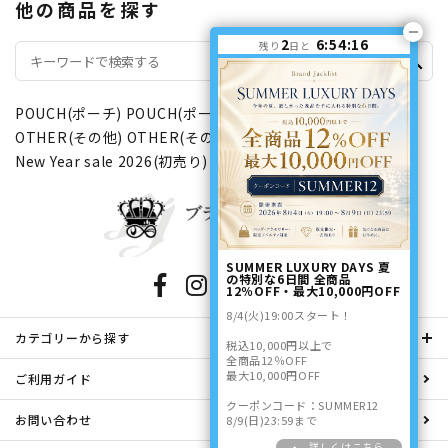
他の商品を探す
2
6:54:16
残り
日と
search
POUCH(ポーチ)
POUCH(ポーチ)
その他の開閉タイプ
OTHER(その他)
OTHER(その他)
コスメ&ビューティー
New Year sale 2026(初売り)
SUMMER LUXURY DAYS 夏
の特別な6日間 全商品
12％OFF・最大10,000円OFF
8/4(火)19:00スタート！
カテゴリーから探す
税込10,000円以上で
全商品12％OFF
最大10,000円OFF
ご利用ガイド
クーポンコード：SUMMER12
お問い合わせ
8/9(日)23:59まで
詳しくはこちら