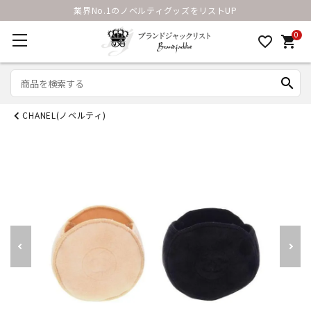
業界No.1のノベルティグッズをリストUP
0
favorite_border
shopping_cart
search
CHANEL(ノベルティ)