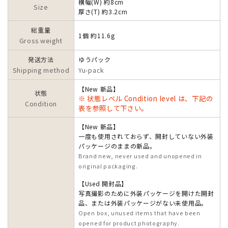
横幅(W) 約8cm
Size
厚さ(T) 約3.2cm
総重量
1個 約11.6g
Gross weight
発送方法
ゆうパック
Shipping method
Yu-pack
【New 新品】
状態
※ 状態レベル Condition level は、下記の
Condition
表を参照して下さい。
【New 新品】
一度も使用されておらず、開封していない外装
パッケージのままの新品。
Brand new, never used and unopened in
original packaging.
【Used 開封品】
写真撮影のために外装パッケージを開けた開封
品、または外装パッケージがない未使用品。
Open box, unused items that have been
opened for product photography.