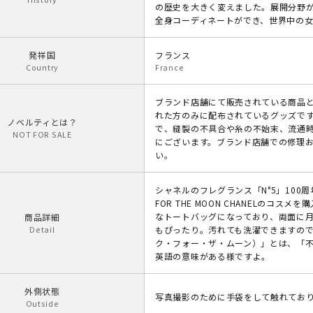
の歴史を大きく変えました。展開分野
全身コーディネートができ、世界中の
発祥国
フランス
Country
France
ブランド店舗にて販売されている商品
れた方のみに配布されているグッズで
ノベルティとは？
で、縫製の不具合や糸の不始末、流通
NOT FOR SALE
にございます。ブランド店舗での修理
い。
シャネルのフレグランス「N°5」100
FOR THE MOON CHANELの
なトートバッグになっており、両面に
商品詳細
Detail
もぴったり。汚れても洗濯できますので清潔感
ク・フォー・ザ・ムーン）」とは、「
英語の意味がある様ですよ。
外側状態
写真撮影のために手袋をして触れてお
Outside