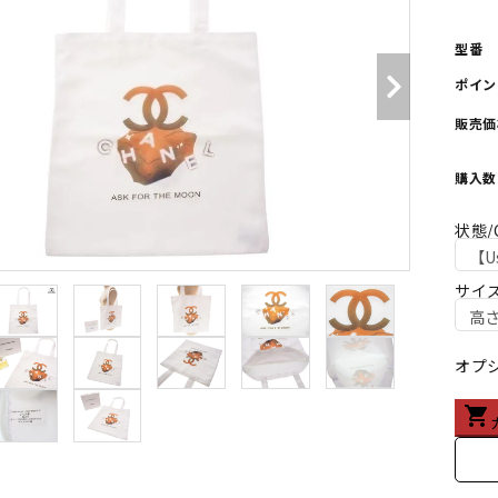
型番
ポイン
販売価
購入数
状態/C
サイズ
オプ
shopping_cart