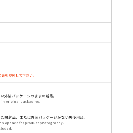
、下記の表を参照して下さい。
ない外装パッケージのままの新品。
in original packaging.
けた開封品、または外装パッケージがない未使用品。
en opened for product photography.
cluded.