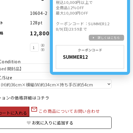
税込10,000円以上で
全商品12％OFF
10604-2
最大10,000円OFF
128pt
ト
クーポンコード：SUMMER12
8/9(日)23:59まで
12,800円(内税)
格
詳しくはこちら
クーポンコード
ondition
/Size
ションの価格詳細はコチラ
mail_outline
この商品についてお問い合わせ
カートに入れる
お気に入りに追加する