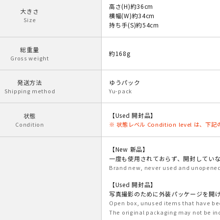
高さ(H)約36cm
大きさ
横幅(W)約34cm
Size
持ち手(S)約54cm
総重量
約168g
Gross weight
発送方法
ゆうパック
Shipping method
Yu-pack
【Used 開封品】
状態
Condition
※ 状態レベル Condition level は
【New 新品】
一度も使用されておらず、開封してい
Brand new, never used and unopened 
【Used 開封品】
写真撮影のために外装パッケージを開
Open box, unused items that have be
The original packaging may not be in