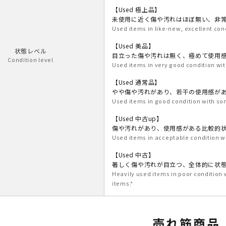
【Used 極上品】
未使用に近く傷や汚れはほぼ無い、非
Used items in like-new, excellent con
【Used 美品】
状態レベル
目立った傷や汚れは無く、極めて使用
Condition level
Used items in very good condition wit
【Used 通常品】
やや傷や汚れがあり、若干の使用感が
Used items in good condition with som
【Used 中古up】
傷や汚れがあり、使用感がある比較的
Used items in acceptable condition w
【Used 中古】
著しく傷や汚れが目立つ、全体的に状
Heavily used items in poor condition
items.*
売れ筋商品