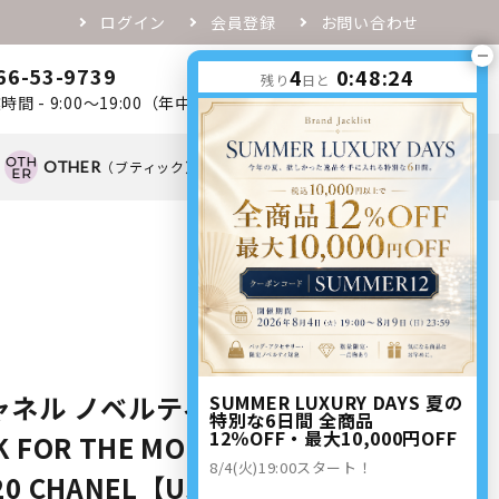
ログイン
会員登録
お問い合わせ
66-53-9739
4
0:48:23
0
残り
日と
favorite
person
shopping_cart
時間 - 9:00～19:00（年中無休）
OTHER
（ブティック）
OTHER
（ノベルティ）
ャネル ノベルティ トートバッグ
SUMMER LUXURY DAYS 夏の
特別な6日間 全商品
12％OFF・最大10,000円OFF
K FOR THE MOON ホリデー限定
8/4(火)19:00スタート！
20 CHANEL【Used 開封品】