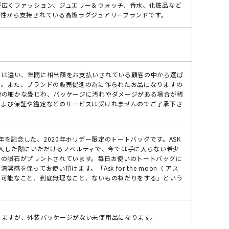
が広くファッション、ジュエリー＆ウォッチ、香水、化粧品など
女性から支持されている高級ラグジュアリーブランドです。
とは違い、年間に相当額をお支払いされている顧客の中から選ば
す。また、ブランドの販売促進の為に作られたお品になりますの
時の細かな畳じわ、パッケージに汚れやダメージがある場合が稀
および保証や鑑定などのサービスは受けれませんのでご了承下さ
周年を記念した、2020年ホリデー限定のトートバッグです。ASK
コスメを購入した際にいただけるノベルティで、今では手に入らない希少
月の隕石がプリントされています。毎日お使いのトートバッグに
を保ってお使い頂けます。「Ask for the moon（ アス
不可能なこと、到底無理なこと、ないものねだりをする」という
りますが、外装パッケージがない未使用品になります。