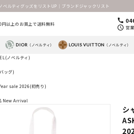
1のノベルティグッズをリストUP│ブランドジャックリスト
04
call
000円以上のお買上で送料無料
schedule
営業
）
DIOR
（ノベルティ）
LOUIS VUITTON
（ノベルティ）
NEL(ノベルティ)
(バッグ)
Year sale 2026(初売り)
New Arrival
シ
AS
20