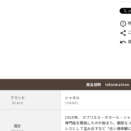
特
error_outline
share
undo
商品説明
Information
ブランド
シャネル
Brand
CHANEL
1910年、 ガブリエル・ボヌール・
専門店を開店したのが始まり。窮屈な
歴史
レスとして生み出すなど「古い価値観
History