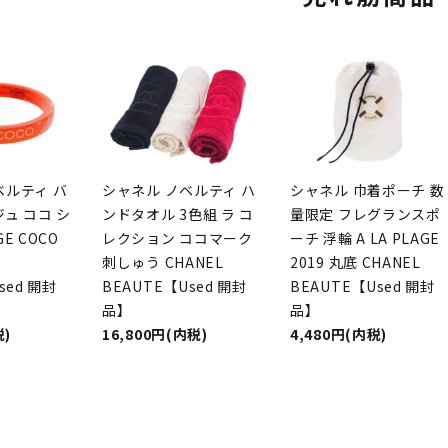
ベルティ バ
シャネル ノベルティ ハ
シャネル 巾着ポーチ 数
ュ ココ シ
ンドタオル 3色組 ラ コ
量限定 フレグランスポ
E COCO
レクション ココマーク
ーチ 浮輪 A LA PLAGE
刺しゅう CHANEL
2019 丸底 CHANEL
sed 開封
BEAUTE【Used 開封
BEAUTE【Used 開封
品】
品】
税)
16,800円(内税)
4,480円(内税)