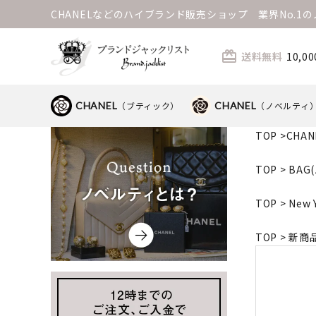
CHANELなどのハイブランド販売ショップ 業界No.
card_giftcard
送料無料
10,
CHANEL
（ブティック）
CHANEL
（ノベルティ
TOP
>
CHA
TOP
>
BAG
TOP
>
New 
TOP
>
新商品 