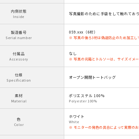
内側状態
写真撮影のために手袋をして触れてお
Inside
059.xxx（6桁）
製造番号
Serial number
※ 写真の後ろ3桁は偽造防止のため加工し
なし
付属品
Accessory
※ 写真の元箱とトルソーは、サイズイメ
仕様
オープン開閉トートバッグ
Specification
素材
ポリエステル 100%
Material
Polyester 100%
ホワイト
色
White
Color
※ モニターの発色の具合によって実際の