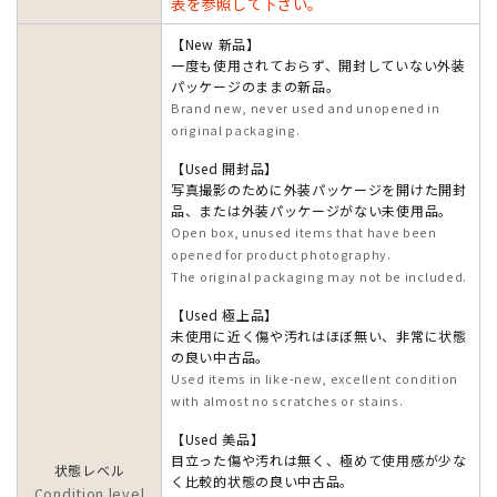
表を参照して下さい。
【New 新品】
一度も使用されておらず、開封していない外装
パッケージのままの新品。
Brand new, never used and unopened in
original packaging.
【Used 開封品】
写真撮影のために外装パッケージを開けた開封
品、または外装パッケージがない未使用品。
Open box, unused items that have been
opened for product photography.
The original packaging may not be included.
【Used 極上品】
未使用に近く傷や汚れはほぼ無い、非常に状態
の良い中古品。
Used items in like-new, excellent condition
with almost no scratches or stains.
【Used 美品】
目立った傷や汚れは無く、極めて使用感が少な
状態レベル
く比較的状態の良い中古品。
Condition level