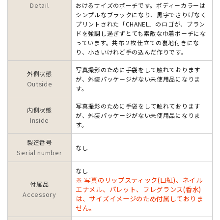
Detail
おけるサイズのポーチです。ボディーカラーは
シンプルなブラックになり、黒字でさりげなく
プリントされた「CHANEL」のロゴが、ブラン
ドを強調し過ぎずとても素敵な巾着ポーチにな
っています。共布２枚仕立ての裏地付きにな
り、小さいけれど手の込んだ作りです。
写真撮影のために手袋をして触れております
外側状態
が、外装パッケージがない未使用品になりま
Outside
す。
写真撮影のために手袋をして触れております
内側状態
が、外装パッケージがない未使用品になりま
Inside
す。
製造番号
なし
Serial number
なし
※ 写真のリップスティック(口紅)、ネイル
付属品
エナメル、パレット、フレグランス(香水)
Accessory
は、サイズイメージのため付属しておりま
せん。