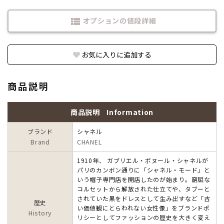
オプションの値段詳細
view_list
お気に入りに追加する
商品説明
商品説明
Information
ブランド
シャネル
Brand
CHANEL
1910年、 ガブリエル・ボヌール・シャネルが
パリのカンボン通りに「シャネル・モード」と
いう帽子専門店を開店したのが始まり。窮屈な
コルセットから解放された仕立てや、タブーと
されていた黒をドレスとして生み出すなど「古
歴史
い価値観にとらわれない女性像」をブランドポ
History
リシーとしてファッションの歴史を大きく変え