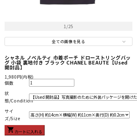
1
/
25
全ての画像を見る
シャネル ノベルティ 巾着ポーチ ドローストリングバッ
グ 小袋 裏地付き ブラック CHANEL BEAUTE【Used
開封品】
1,980円(内税)
個数
状
態/Condition
サイ
ズ/Size
shopping_cart
カートに入れる