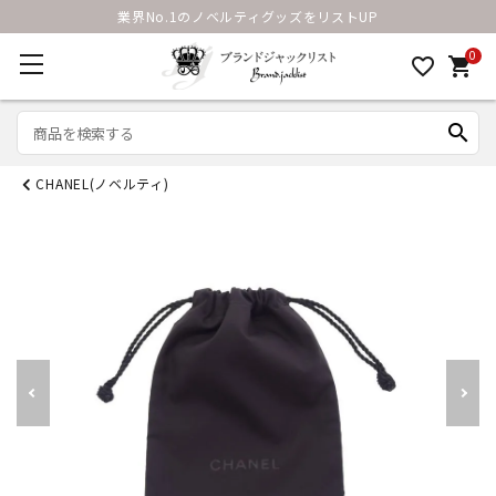
業界No.1のノベルティグッズをリストUP
0
favorite_border
shopping_cart
search
CHANEL(ノベルティ)