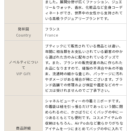
ました。展開分野が広くファッション、ジュエ
リー＆ウォッチ、香水、化粧品など全身コーデ
ィネートができ、世界中の女性から支持されて
いる高級ラグジュアリーブランドです。
発祥国
フランス
Country
France
ブティックにて販売されている商品とは違い、
年間に相当額をお支払いされている顧客の中か
ら選ばれた方のみに配布されているグッズで
ノベルティについ
す。また、ブランドの販売促進の為に作られた
て
お品になりますので、縫製の不具合や糸の不始
VIP Gift
末、流通時の細かな畳じわ、パッケージに汚れ
やダメージがある場合が稀にございます。ブラ
ンド店舗での修理および保証や鑑定などのサー
ビスは受けれませんのでご了承下さい。
シャネルビューティーの巾着ミニポーチです。
巾着袋は紐を引っ張るだけであっという間に閉
められるのに、かさばりにくくバッグの中に一
つあるともとても便利です。コスメアイテムの
収納はもちろん、Air Podsなど散らかりがちな
商品詳細
アイテムを一つにまとめてバッグの中に入れて