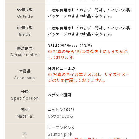
外側状態
一度も使用されておらず、開封していない外装
Outside
パッケージのままのお品になります。
内側状態
一度も使用されておらず、開封していない外装
Inside
パッケージのままのお品になります。
361422939xxxx（13桁）
製造番号
※ 写真の後ろ4桁は偽造防止によるため消
Serial number
しております。
外装ビニール袋
付属品
※ 写真のネイルエナメルは、サイズイメー
Accessory
ジのため付属しておりません。
仕様
Wボタン開閉
Specification
素材
コットン100%
Material
Cotton100%
サーモンピンク
色
Salmon pink