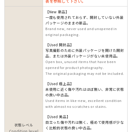
表を参照して下さい。
【New 新品】
一度も使用されておらず、開封していない外装
パッケージのままの新品。
Brand new, never used and unopened in
original packaging.
【Used 開封品】
写真撮影のために外装パッケージを開けた開封
品、または外装パッケージがない未使用品。
Open box, unused items that have been
opened for product photography.
The original packaging may not be included.
【Used 極上品】
未使用に近く傷や汚れはほぼ無い、非常に状態
の良い中古品。
Used items in like-new, excellent condition
with almost no scratches or stains.
【Used 美品】
目立った傷や汚れは無く、極めて使用感が少な
状態レベル
く比較的状態の良い中古品。
Condition level