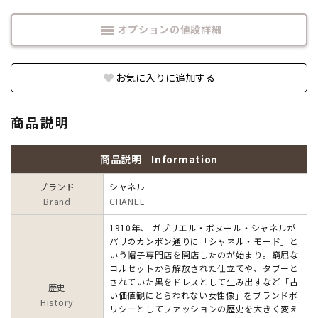
オプションの値段詳細
view_list
お気に入りに追加する
商品説明
商品説明
Information
ブランド
シャネル
Brand
CHANEL
1910年、 ガブリエル・ボヌール・シャネルが
パリのカンボン通りに「シャネル・モード」と
いう帽子専門店を開店したのが始まり。窮屈な
コルセットから解放された仕立てや、タブーと
されていた黒をドレスとして生み出すなど「古
歴史
い価値観にとらわれない女性像」をブランドポ
History
リシーとしてファッションの歴史を大きく変え