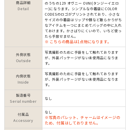
商品詳細
のうちの129 オヴニー OVNI(タンジーイエロ
Detail
ー)になります。シンプルな巾着袋にCOLOR
CODESのロゴがプリントされており、小さな
サイズの巾着袋はリップや鏡など散らかりがち
なアイテムを一つにまとめてバッグの中に入れ
ておけます。かさばりにくいので、いちど使っ
たら手放せません。
※ こちらの商品は1点物になります。
写真撮影のために手袋をして触れております
外側状態
が、外装パッケージがない未使用品になりま
Outside
す。
写真撮影のために手袋をして触れております
内側状態
が、外装パッケージがない未使用品になりま
Inside
す。
製造番号
なし
Serial number
なし
付属品
※写真のパレット、チャームはイメージの
Accessory
ため、付属はしておりません。