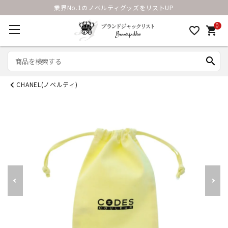
業界No.1のノベルティグッズをリストUP
0
favorite_border
shopping_cart
search
CHANEL(ノベルティ)