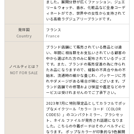
ました。展開分野が広くファッション、ジュエ
リー＆ウォッチ、香水、化粧品など全身コーデ
ィネートができ、世界中の女性から支持されて
いる高級ラグジュアリーブランドです。
発祥国
フランス
Country
France
ブランド店舗にて販売されている商品とは違
い、年間に相当額をお支払いされている顧客の
中から選ばれた方のみに配布されているグッズ
です。また、ブランドの販売促進の為に作られ
ノベルティとは？
たお品になりますので、縫製の不具合や糸の不
NOT FOR SALE
始末、流通時の細かな畳じわ、パッケージに汚
れやダメージがある場合が稀にございます。ブ
ランド店舗での修理および保証や鑑定などのサ
ービスは受けれませんのでご了承下さい。
2023年7月に特別限定品としてカラフルでポッ
プなメイクツール「カラー コード（COLOR
CODES）」のコンパクトミラー、ブラシセッ
ト、ネイル ファイルが発売され話題になりま
した。こちらの巾着ポーチはそのノベルティに
なります。 ポップなカラーが印象的な9色展開