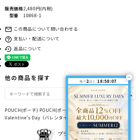
販売価格
2,480円(内税)
型番
10868-1
この商品について問い合わせる
mail_outline
支払い・配送について
help_outline
返品について
settings_backup_restore
他の商品を探す
2
18:58:07
残り
日と
search
POUCH(ポーチ)
POUCH(ポーチ)
巾着タイプ
Valentine's Day（バレンタインデー特集）