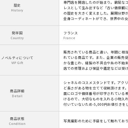
専門店を開店したのが始まり。窮屈な
歴史
レスとして生み出すなど「古い価値観
History
の歴史を大きく変えました。展開分野
全身コーディネートができ、世界中の
発祥国
フランス
Country
France
販売されている商品と違い、年間に相
れている商品です。また、企業の販売
ノベルティについて
VIP Gift
かな畳じわ、縫製の不具合や糸の不始
店での修理および保証や鑑定などは受
シャネルのコスメスタンドです。アク
ど長さがある物を立てて収納頂けます
商品詳細
面にロゴや個体番号が印字されている
Detail
けるので、大切なものを入れる小物入
付いていないため-5,000円お値引き
商品状態
写真撮影のために手袋をして触れてお
Condition