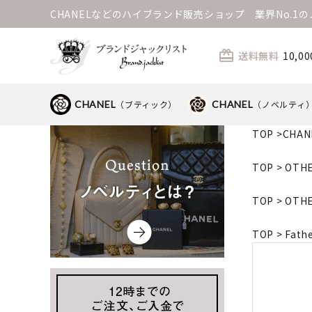
CHANELなどのハイブランド販売ショップ 業界No.
card_giftcard
送料無料
10,
CHANEL
（ブティック）
CHANEL
（ノベルティ
TOP
>
CHA
TOP
>
OTH
TOP
>
OTH
TOP
>
Fat