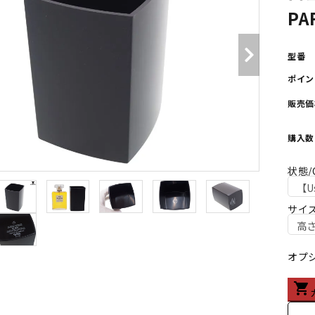
PA
型番
ポイン
販売価
購入数
状態/C
サイズ
オプ
shopping_cart