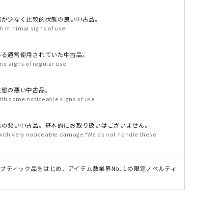
感が少なく比較的状態の良い中古品。
h minimal signs of use.
ある通常使用されていた中古品。
e signs of regular use.
状態の悪い中古品。
ith some noticeable signs of use.
態の悪い中古品。基本的にお取り扱いはございません。
 with very noticeable damage.*We do not handle these
のブティック品をはじめ、アイテム数業界No. 1の限定ノベルティ