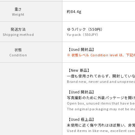
重さ
約84.4g
Weight
発送方法
ゆうパック（550円）
Shipping method
Yu-pack（550JPY）
【Used 開封品】
状態
Condition
※ 状態レベル Condition level は
【New 新品】
一度も使用されておらず、開封してい
Brand new, never used and unopened 
【Used 開封品】
写真撮影のために外装パッケージを開
Open box, unused items that have be
The original packaging may not be in
【Used 極上品】
未使用に近く傷や汚れはほぼ無い、非
Used items in like-new, excellent con