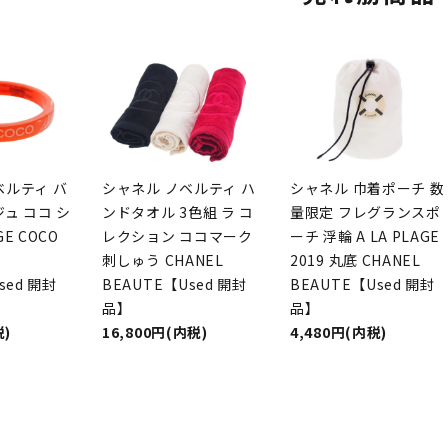
ベルティ バ
シャネル ノベルティ ハ
シャネル 巾着ポーチ 数
ュ ココ シ
ンドタオル 3色組 ラ コ
量限定 フレグランスポ
E COCO
レクション ココマーク
ーチ 浮輪 A LA PLAGE
刺しゅう CHANEL
2019 丸底 CHANEL
sed 開封
BEAUTE【Used 開封
BEAUTE【Used 開封
品】
品】
税)
16,800円(内税)
4,480円(内税)