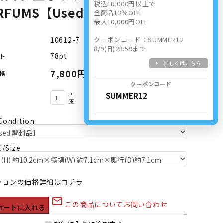
税込10,000円以上で
RFUMS【Used 開封品】
全商品12％OFF
最大10,000円OFF
10612-7
クーポンコード：SUMMER12
8/9(日)23:59まで
78pt
ト
詳しくはこちら
7,800円(内税)
格
クーポンコード
ondition
/Size
ションの価格詳細はコチラ
mail_outline
この商品についてお問い合わせ
カートに入れる