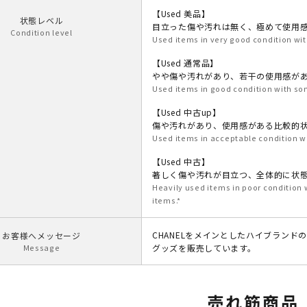
【Used 美品】
状態レベル
目立った傷や汚れは無く、極めて使用
Condition level
Used items in very good condition wit
【Used 通常品】
やや傷や汚れがあり、若干の使用感が
Used items in good condition with som
【Used 中古up】
傷や汚れがあり、使用感がある比較的
Used items in acceptable condition w
【Used 中古】
著しく傷や汚れが目立つ、全体的に状
Heavily used items in poor condition
items.*
CHANELをメインとしたハイブランド
お客様へメッセージ
Message
グッズを販売しています。
売れ筋商品