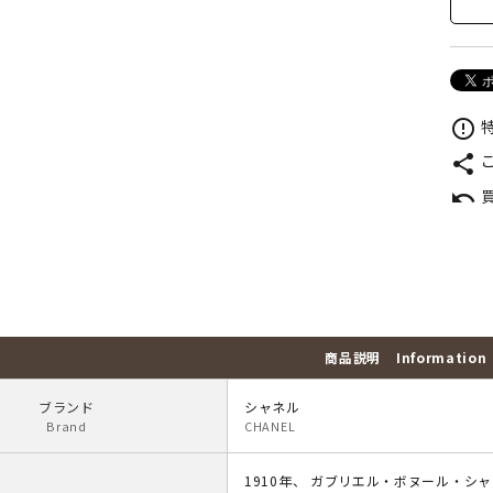
特
error_outline
share
undo
商品説明
Information
ブランド
シャネル
Brand
CHANEL
1910年、 ガブリエル・ボヌール・