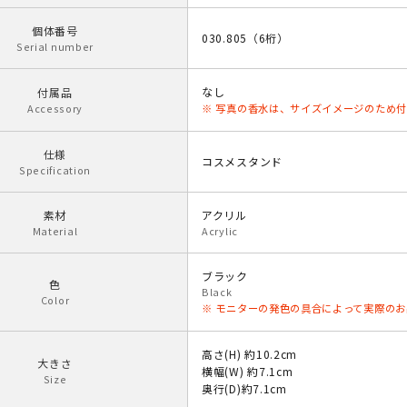
個体番号
030.805（6桁）
Serial number
なし
付属品
Accessory
※ 写真の香水は、サイズイメージのため
仕様
コスメスタンド
Specification
素材
アクリル
Material
Acrylic
ブラック
色
Black
Color
※ モニターの発色の具合によって実際の
高さ(H) 約10.2cm
大きさ
横幅(W) 約7.1cm
Size
奥行(D)約7.1cm