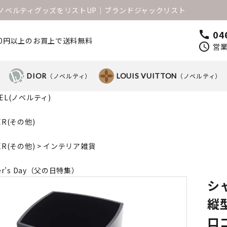
1のノベルティグッズをリストUP│ブランドジャックリスト
04
call
000円以上のお買上で送料無料
schedule
営業
）
DIOR
（ノベルティ）
LOUIS VUITTON
（ノベルティ）
NEL(ノベルティ)
ER(その他)
ER(その他)
>
インテリア雑貨
her's Day（父の日特集）
シ
縦
ロゴ