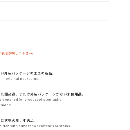
、下記の表を参照して下さい。
ない外装パッケージのままの新品。
in original packaging.
けた開封品、または外装パッケージがない未使用品。
en opened for product photography.
cluded.
常に状態の良い中古品。
dition with almost no scratches or stains.