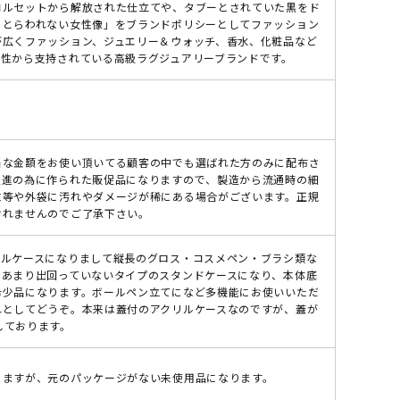
コルセットから解放された仕立てや、タブーとされていた黒をド
にとらわれない女性像」をブランドポリシーとしてファッション
が広くファッション、ジュエリー＆ウォッチ、香水、化粧品など
女性から支持されている高級ラグジュアリーブランドです。
当な金額をお使い頂いてる顧客の中でも選ばれた方のみに配布さ
促進の為に作られた販促品になりますので、製造から流通時の細
末等や外袋に汚れやダメージが稀にある場合がございます。正規
けれませんのでご了承下さい。
リルケースになりまして縦長のグロス・コスメペン・ブラシ類な
。あまり出回っていないタイプのスタンドケースになり、本体底
希少品になります。ボールペン立てになど多機能にお使いいただ
れとしてどうぞ。本来は蓋付のアクリルケースなのですが、蓋が
をしております。
りますが、元のパッケージがない未使用品になります。