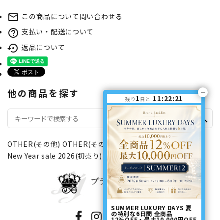
この商品について問い合わせる
mail_outline
支払い・配送について
help_outline
返品について
settings_backup_restore
他の商品を探す
1
11:22:21
残り
日と
search
OTHER(その他)
OTHER(その他)
文具＆ラッピング
New Year sale 2026(初売り)
SUMMER LUXURY DAYS 夏
の特別な6日間 全商品
12％OFF・最大10,000円OFF