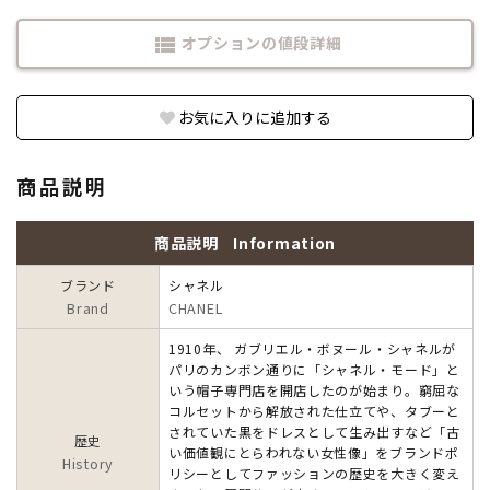
オプションの値段詳細
view_list
お気に入りに追加する
商品説明
商品説明
Information
ブランド
シャネル
Brand
CHANEL
1910年、 ガブリエル・ボヌール・シャネルが
パリのカンボン通りに「シャネル・モード」と
いう帽子専門店を開店したのが始まり。窮屈な
コルセットから解放された仕立てや、タブーと
されていた黒をドレスとして生み出すなど「古
歴史
い価値観にとらわれない女性像」をブランドポ
History
リシーとしてファッションの歴史を大きく変え