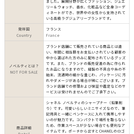
ました。展開分野が広くファッション、ジュエ
リー＆ウォッチ、香水、化粧品など全身コーデ
ィネートができ、世界中の女性から支持されて
いる高級ラグジュアリーブランドです。
発祥国
フランス
Country
France
ブランド店舗にて販売されている商品とは違
い、年間に相当額をお支払いされている顧客の
中から選ばれた方のみに配布されているグッズ
です。また、ブランドの販売促進の為に作られ
ノベルティとは？
たお品になりますので、縫製の不具合や糸の不
NOT FOR SALE
始末、流通時の細かな畳じわ、パッケージに汚
れやダメージがある場合が稀にございます。ブ
ランド店舗での修理および保証や鑑定などのサ
ービスは受けれませんのでご了承下さい。
シャネル ノベルティのシャープナー（鉛筆削
り）です。可愛いらしいミニサイズなので、筆
記用具と一緒にペンケースに入れて携帯しやす
いのが魅力です。コンパクトで場所を取らない
ため、作業スペースが少ない場合でも便利なア
商品詳細
イテムです。ポーチから出すとCHANELのロゴ
Detail