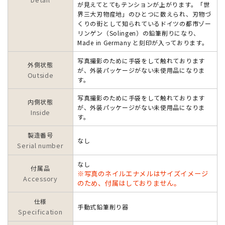
が見えてとてもテンションが上がります。「世
界三大刃物産地」のひとつに数えられ、刃物づ
くりの街として知られているドイツの都市ゾー
リンゲン（Solingen）の鉛筆削りになり、
Made in Germany と刻印が入っております。
写真撮影のために手袋をして触れております
外側状態
が、外装パッケージがない未使用品になりま
Outside
す。
写真撮影のために手袋をして触れております
内側状態
が、外装パッケージがない未使用品になりま
Inside
す。
製造番号
なし
Serial number
なし
付属品
※写真のネイルエナメルはサイズイメージ
Accessory
のため、付属はしておりません。
仕様
手動式鉛筆削り器
Specification