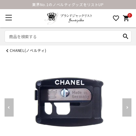
業界No.1のノベルティグッズをリストUP
0
favorite_border
shopping_cart
search
CHANEL(ノベルティ)