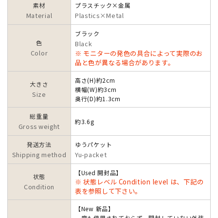
素材
プラスチック×金属
Material
Plastics×Metal
ブラック
色
Black
Color
※ モニターの発色の具合によって実際のお
品と色が異なる場合があります。
高さ(H)約2cm
大きさ
横幅(W)約3cm
Size
奥行(D)約1.3cm
総重量
約3.6g
Gross weight
発送方法
ゆうパケット
Shipping method
Yu-packet
【Used 開封品】
状態
※ 状態レベル Condition level は、下記の
Condition
表を参照して下さい。
【New 新品】
一度も使用されておらず、開封していない外装