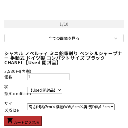
1
/
10
全ての画像を見る
シャネル ノベルティ ミニ鉛筆削り ペンシルシャープナ
ー 手動式 ドイツ製 コンパクトサイズ ブラック
CHANEL【Used 開封品】
3,580円(内税)
個数
状
態/Condition
サイ
ズ/Size
shopping_cart
カートに入れる