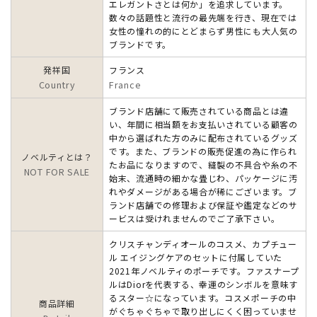
エレガントさとは何か」を追求しています。
数々の話題性と流行の最先端を行き、現在では
女性の憧れの的にとどまらず男性にも大人気の
ブランドです。
発祥国
フランス
Country
France
ブランド店舗にて販売されている商品とは違
い、年間に相当額をお支払いされている顧客の
中から選ばれた方のみに配布されているグッズ
です。また、ブランドの販売促進の為に作られ
ノベルティとは？
たお品になりますので、縫製の不具合や糸の不
NOT FOR SALE
始末、流通時の細かな畳じわ、パッケージに汚
れやダメージがある場合が稀にございます。ブ
ランド店舗での修理および保証や鑑定などのサ
ービスは受けれませんのでご了承下さい。
クリスチャンディオールのコスメ、カプチュー
ル エイジングケアのセットに付属していた
2021年ノベルティのポーチです。ファスナープ
ルはDiorを代表する、幸運のシンボルを意味す
るスター☆になっています。コスメポーチの中
商品詳細
がぐちゃぐちゃで取り出しにくく困っていませ