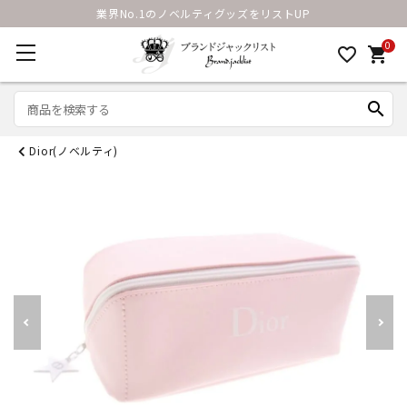
業界No.1のノベルティグッズをリストUP
0
favorite_border
shopping_cart
search
Dior(ノベルティ)