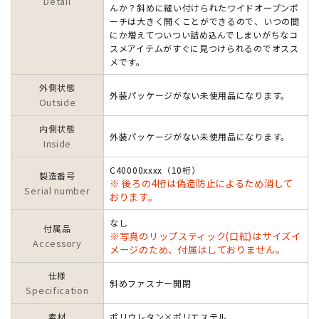
Detail
んか？斜めに縫い付けられたワイドオープンポ
ーチは大きく開くことができるので、いつの間
にか増えてついつい詰め込んでしまいがちなコ
スメアイテムがすぐに見つけられるのでオスス
メです。
外側状態
外装パッケージがない未使用品になります。
Outside
内側状態
外装パッケージがない未使用品になります。
Inside
C40000xxxx（10桁）
製造番号
※ 後ろの4桁は偽造防止によるため消して
Serial number
おります。
なし
付属品
※写真のリップスティック(口紅)はサイズイ
Accessory
メージのため、付属はしておりません。
仕様
斜めファスナー開閉
Specification
素材
ポリウレタン×ポリエステル