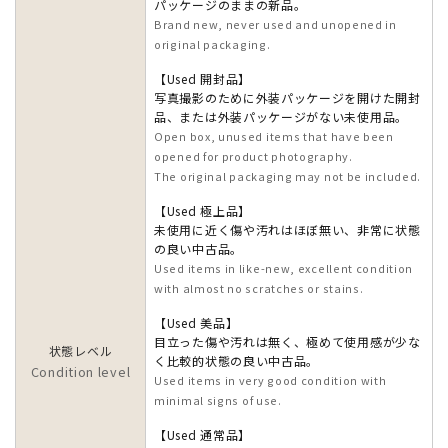
パッケージのままの新品。
Brand new, never used and unopened in
original packaging.
【Used 開封品】
写真撮影のために外装パッケージを開けた開封
品、または外装パッケージがない未使用品。
Open box, unused items that have been
opened for product photography.
The original packaging may not be included.
【Used 極上品】
未使用に近く傷や汚れはほぼ無い、非常に状態
の良い中古品。
Used items in like-new, excellent condition
with almost no scratches or stains.
【Used 美品】
目立った傷や汚れは無く、極めて使用感が少な
状態レベル
く比較的状態の良い中古品。
Condition level
Used items in very good condition with
minimal signs of use.
【Used 通常品】