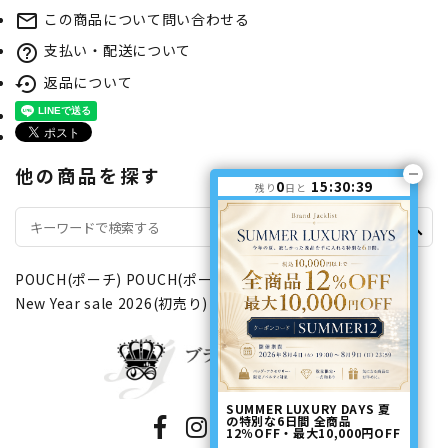
この商品について問い合わせる
mail_outline
支払い・配送について
help_outline
返品について
settings_backup_restore
他の商品を探す
0
15:30:39
残り
日と
search
POUCH(ポーチ)
POUCH(ポーチ)
ファスナータイプ
New Year sale 2026(初売り)
SUMMER LUXURY DAYS 夏
の特別な6日間 全商品
12％OFF・最大10,000円OFF