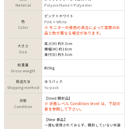
Material
Polyurethane×Polyester
ピンク×ホワイト
色
Pink×White
Color
※ モニターの発色の具合によって実際のお
品と色が異なる場合があります。
高さ(H) 約9.3cm
大きさ
横幅(W) 約16cm
Size
奥行(D) 約9.5cm
総重量
約56g
Gross weight
発送方法
ゆうパック
Shipping method
Yu-pack
【Used 開封品】
状態
※ 状態レベル Condition level は、下記の
Condition
表を参照して下さい。
【New 新品】
一度も使用されておらず、開封していない外装