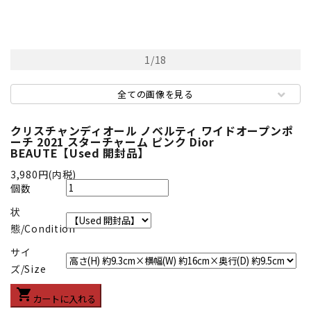
1
/
18
全ての画像を見る
クリスチャンディオール ノベルティ ワイドオープンポ
ーチ 2021 スターチャーム ピンク Dior
BEAUTE【Used 開封品】
3,980円(内税)
個数
状
態/Condition
サイ
ズ/Size
shopping_cart
カートに入れる