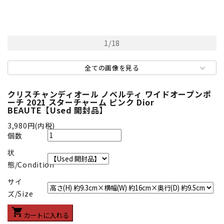
1
/
18
全ての画像を見る
クリスチャンディオール ノベルティ ワイドオープンポ
ーチ 2021 スターチャーム ピンク Dior
BEAUTE【Used 開封品】
3,980円(内税)
個数
状
態/Condition
サイ
ズ/Size
shopping_cart
カートに入れる