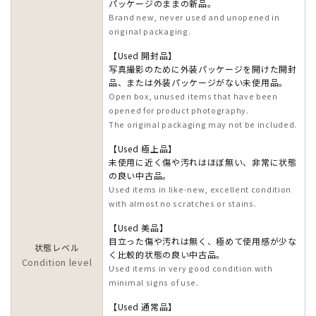
パッケージのままの新品。
Brand new, never used and unopened in
original packaging.
【Used 開封品】
写真撮影のために外装パッケージを開けた開封
品、または外装パッケージがない未使用品。
Open box, unused items that have been
opened for product photography.
The original packaging may not be included.
【Used 極上品】
未使用に近く傷や汚れはほぼ無い、非常に状態
の良い中古品。
Used items in like-new, excellent condition
with almost no scratches or stains.
【Used 美品】
目立った傷や汚れは無く、極めて使用感が少な
状態レベル
く比較的状態の良い中古品。
Condition level
Used items in very good condition with
minimal signs of use.
【Used 通常品】