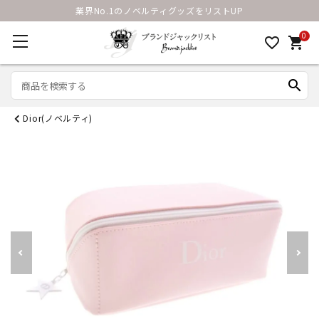
業界No.1のノベルティグッズをリストUP
0
favorite_border
shopping_cart
search
Dior(ノベルティ)