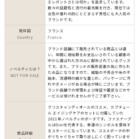
エレガントさとは何か」を追求しています。
数々の話題性と流行の最先端を行き、現在では
女性の憧れの的にとどまらず男性にも大人気の
ブランドです。
発祥国
フランス
Country
France
ブランド店舗にて販売されている商品とは違
い、年間に相当額をお支払いされている顧客の
中から選ばれた方のみに配布されているグッズ
です。また、ブランドの販売促進の為に作られ
ノベルティとは？
たお品になりますので、縫製の不具合や糸の不
NOT FOR SALE
始末、流通時の細かな畳じわ、パッケージに汚
れやダメージがある場合が稀にございます。ブ
ランド店舗での修理および保証や鑑定などのサ
ービスは受けれませんのでご了承下さい。
クリスチャンディオールのコスメ、カプチュー
ル エイジングケアのセットに付属していた
2021年ノベルティのポーチです。ファスナープ
ルはDiorを代表する、幸運のシンボルを意味す
るスター☆になっています。コスメポーチの中
商品詳細
がぐちゃぐちゃで取り出しにくく困っていませ