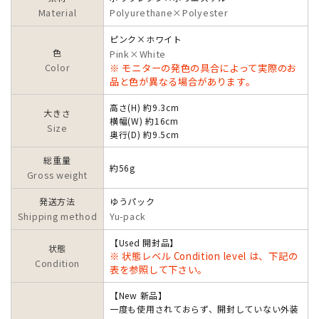
Material
Polyurethane×Polyester
ピンク×ホワイト
色
Pink×White
Color
※ モニターの発色の具合によって実際のお
品と色が異なる場合があります。
高さ(H) 約9.3cm
大きさ
横幅(W) 約16cm
Size
奥行(D) 約9.5cm
総重量
約56g
Gross weight
発送方法
ゆうパック
Shipping method
Yu-pack
【Used 開封品】
状態
※ 状態レベル Condition level は、下記の
Condition
表を参照して下さい。
【New 新品】
一度も使用されておらず、開封していない外装