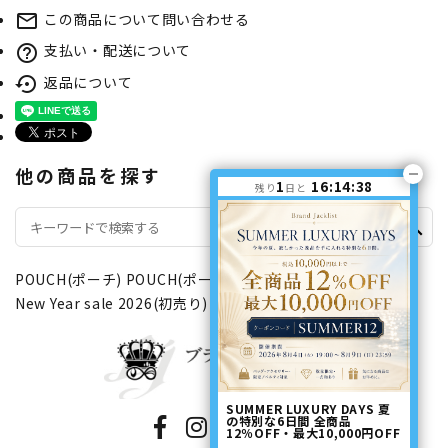
この商品について問い合わせる
mail_outline
支払い・配送について
help_outline
返品について
settings_backup_restore
他の商品を探す
1
16:14:38
残り
日と
search
POUCH(ポーチ)
POUCH(ポーチ)
ファスナータイプ
New Year sale 2026(初売り)
SUMMER LUXURY DAYS 夏
の特別な6日間 全商品
12％OFF・最大10,000円OFF