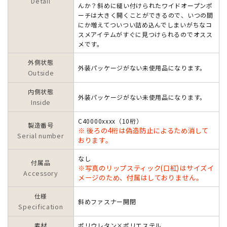
Detail
んか？斜めに縫い付けられたワイドオープンポ
ーチは大きく開くことができるので、いつの間
にか増えてついつい詰め込んでしまいがちなコ
スメアイテムがすぐに見つけられるのでオスス
メです。
外側状態
外装パッケージがない未使用品になります。
Outside
内側状態
外装パッケージがない未使用品になります。
Inside
C40000xxxx（10桁）
製造番号
※ 後ろの4桁は偽造防止によるため消して
Serial number
おります。
なし
付属品
※写真のリップスティック(口紅)はサイズイ
Accessory
メージのため、付属はしておりません。
仕様
斜めファスナー開閉
Specification
素材
ポリウレタン×ポリエステル