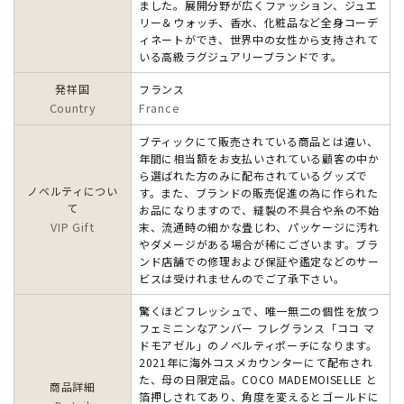
ました。展開分野が広くファッション、ジュエ
リー＆ウォッチ、香水、化粧品など全身コーデ
ィネートができ、世界中の女性から支持されて
いる高級ラグジュアリーブランドです。
発祥国
フランス
Country
France
ブティックにて販売されている商品とは違い、
年間に相当額をお支払いされている顧客の中か
ら選ばれた方のみに配布されているグッズで
ノベルティについ
す。また、ブランドの販売促進の為に作られた
て
お品になりますので、縫製の不具合や糸の不始
VIP Gift
末、流通時の細かな畳じわ、パッケージに汚れ
やダメージがある場合が稀にございます。ブラ
ンド店舗での修理および保証や鑑定などのサー
ビスは受けれませんのでご了承下さい。
驚くほどフレッシュで、唯一無二の個性を放つ
フェミニンなアンバー フレグランス「ココ マ
ドモアゼル」のノベルティポーチになります。
2021年に海外コスメカウンターにて配布され
た、母の日限定品。COCO MADEMOISELLE と
商品詳細
箔押しされてあり、角度を変えるとゴールドに