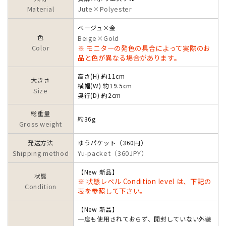
Material
Jute×Polyester
ベージュ×金
色
Beige×Gold
Color
※ モニターの発色の具合によって実際のお
品と色が異なる場合があります。
高さ(H) 約11cm
大きさ
横幅(W) 約19.5cm
Size
奥行(D) 約2cm
総重量
約36g
Gross weight
発送方法
ゆうパケット（360円）
Shipping method
Yu-packet（360JPY）
【New 新品】
状態
※ 状態レベル Condition level は、下記の
Condition
表を参照して下さい。
【New 新品】
一度も使用されておらず、開封していない外装