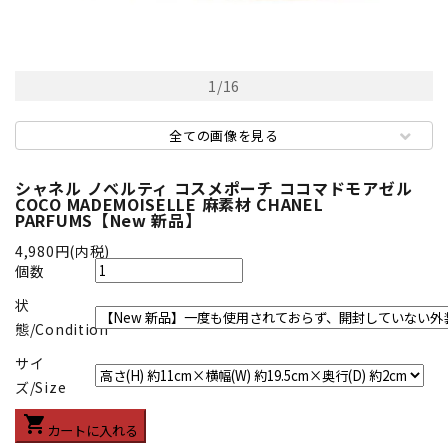
1
/
16
全ての画像を見る
シャネル ノベルティ コスメポーチ ココマドモアゼル
COCO MADEMOISELLE 麻素材 CHANEL
PARFUMS【New 新品】
4,980円(内税)
個数
状
態/Condition
サイ
ズ/Size
shopping_cart
カートに入れる