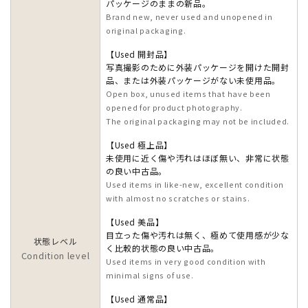
パッケージのままの新品。
Brand new, never used and unopened in
original packaging.
【Used 開封品】
写真撮影のために外装パッケージを開けた開封
品、または外装パッケージがない未使用品。
Open box, unused items that have been
opened for product photography.
The original packaging may not be included.
【Used 極上品】
未使用に近く傷や汚れはほぼ無い、非常に状態
の良い中古品。
Used items in like-new, excellent condition
with almost no scratches or stains.
【Used 美品】
目立った傷や汚れは無く、極めて使用感が少な
状態レベル
く比較的状態の良い中古品。
Condition level
Used items in very good condition with
minimal signs of use.
【Used 通常品】