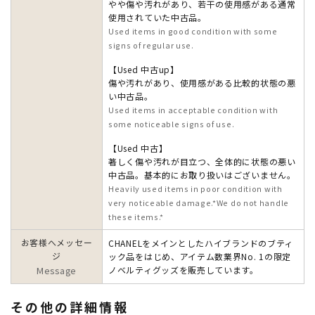
やや傷や汚れがあり、若干の使用感がある通常
使用されていた中古品。
Used items in good condition with some
signs of regular use.
【Used 中古up】
傷や汚れがあり、使用感がある比較的状態の悪
い中古品。
Used items in acceptable condition with
some noticeable signs of use.
【Used 中古】
著しく傷や汚れが目立つ、全体的に状態の悪い
中古品。基本的にお取り扱いはございません。
Heavily used items in poor condition with
very noticeable damage.*We do not handle
these items.*
お客様へメッセー
CHANELをメインとしたハイブランドのブティ
ジ
ック品をはじめ、アイテム数業界No. 1の限定
Message
ノベルティグッズを販売しています。
その他の詳細情報