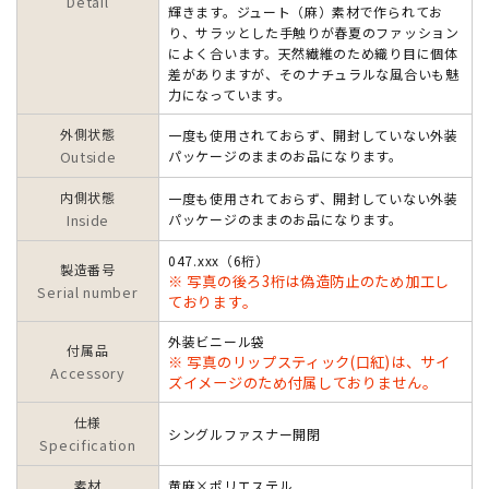
Detail
輝きます。ジュート（麻）素材で作られてお
り、サラッとした手触りが春夏のファッション
によく合います。天然繊維のため織り目に個体
差がありますが、そのナチュラルな風合いも魅
力になっています。
外側状態
一度も使用されておらず、開封していない外装
Outside
パッケージのままのお品になります。
内側状態
一度も使用されておらず、開封していない外装
Inside
パッケージのままのお品になります。
047.xxx（6桁）
製造番号
※ 写真の後ろ3桁は偽造防止のため加工し
Serial number
ております。
外装ビニール袋
付属品
※ 写真のリップスティック(口紅)は、サイ
Accessory
ズイメージのため付属しておりません。
仕様
シングルファスナー開閉
Specification
素材
黄麻×ポリエステル