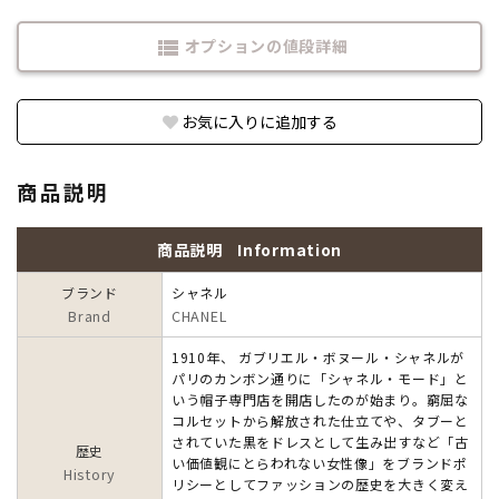
オプションの値段詳細
view_list
お気に入りに追加する
商品説明
商品説明
Information
ブランド
シャネル
Brand
CHANEL
1910年、 ガブリエル・ボヌール・シャネルが
パリのカンボン通りに「シャネル・モード」と
いう帽子専門店を開店したのが始まり。窮屈な
コルセットから解放された仕立てや、タブーと
されていた黒をドレスとして生み出すなど「古
歴史
い価値観にとらわれない女性像」をブランドポ
History
リシーとしてファッションの歴史を大きく変え