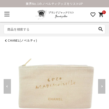
業界No.1のノベルティグッズをリストUP
0
favorite_border
shopping_cart
search
CHANEL(ノベルティ)