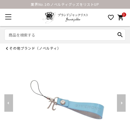
業界No.1のノベルティグッズをリストUP
0
favorite_border
shopping_cart
search
その他ブランド（ノベルティ）