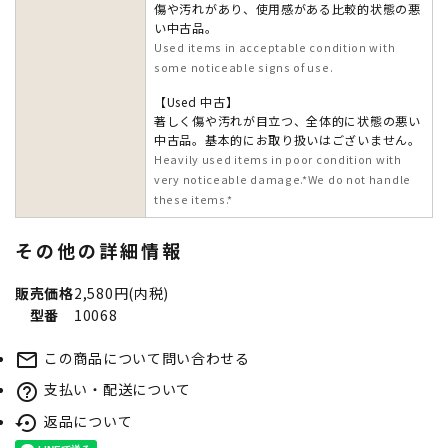
傷や汚れがあり、使用感がある比較的状態の悪
い中古品。
Used items in acceptable condition with
some noticeable signs of use.
【Used 中古】
著しく傷や汚れが目立つ、全体的に状態の悪い
中古品。基本的にお取り扱いはございません。
Heavily used items in poor condition with
very noticeable damage.*We do not handle
these items.*
その他の詳細情報
販売価格
2,580円(内税)
型番
10068
この商品について問い合わせる
mail_outline
支払い・配送について
help_outline
返品について
settings_backup_restore