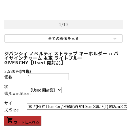
1
/
19
全ての画像を見る
ジバンシィ ノベルティ ストラップ キーホルダー π パ
イサインチャーム 本革 ライトブルー
GIVENCHY【Used 開封品】
2,580円(内税)
個数
状
態/Condition
サイ
ズ/Size
shopping_cart
カートに入れる