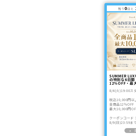
0
残り
日と
SUMMER LUX
の特別な6日間
12％OFF・最大
8/4(火)19:00
税込10,000円
全商品12％OFF
最大10,000円OF
クーポンコード：S
8/9(日)23:59ま