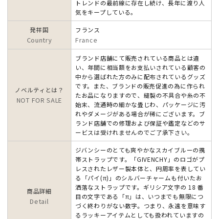
トレンドの最前線に存在し続け、長年に渡り人
気をキープしている。
発祥国
フランス
Country
France
ブランド店舗にて販売されている商品とは違
い、年間に相当額をお支払いされている顧客の
中から選ばれた方のみに配布されているグッズ
です。また、ブランドの販売促進の為に作られ
ノベルティとは？
たお品になりますので、縫製の不具合や糸の不
NOT FOR SALE
始末、流通時の細かな畳じわ、パッケージに汚
れやダメージがある場合が稀にございます。ブ
ランド店舗での修理および保証や鑑定などのサ
ービスは受けれませんのでご了承下さい。
ジバンシーのとても爽やかなスカイブルーの携
帯ストラップです。「GIVENCHY」のロゴがプ
レスされたレザー製本体と、円周率を表してい
る「パイ(π)」のシルバーチャームも付いたお
洒落なストラップです。ギリシア文字の 18 番
商品詳細
目の文字である「π」は、いつまでも無限につ
Detail
づく終わりがない数字。つまり、永遠を意味す
るラッキーアイテムとしても扱われていますの