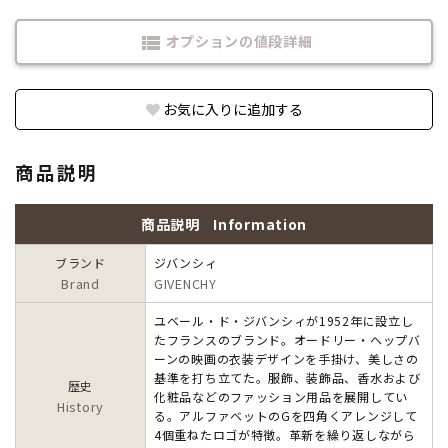
オプションの値段詳細
view_list
お気に入りに追加する
商品説明
商品説明
Information
ブランド
ジバンシィ
Brand
GIVENCHY
ユベール・ド・ジバンシィが1952年に設立し
たフランスのブランド。オードリー・ヘップバ
ーンの映画の衣装デザインを手掛け、美しさの
基準を打ち立てた。服飾、装飾品、香水および
歴史
化粧品などのファッション用品を展開してい
History
る。アルファベットのGを四角くアレンジして
4個重ねたロゴが特徴。革新を繰り返しながら