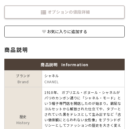
オプションの値段詳細
view_list
お気に入りに追加する
商品説明
商品説明
Information
ブランド
シャネル
Brand
CHANEL
1910年、 ガブリエル・ボヌール・シャネルが
パリのカンボン通りに「シャネル・モード」と
いう帽子専門店を開店したのが始まり。窮屈な
コルセットから解放された仕立てや、タブーと
されていた黒をドレスとして生み出すなど「古
歴史
い価値観にとらわれない女性像」をブランドポ
History
リシーとしてファッションの歴史を大きく変え