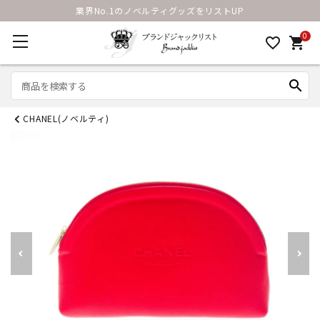
業界No.1のノベルティグッズをリストUP
0
favorite_border
shopping_cart
search
CHANEL(ノベルティ)