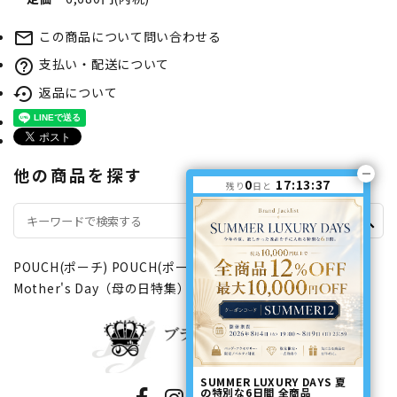
この商品について問い合わせる
mail_outline
支払い・配送について
help_outline
返品について
settings_backup_restore
他の商品を探す
0
17:13:37
残り
日と
search
POUCH(ポーチ)
POUCH(ポーチ)
ファスナータイプ
Mother's Day（母の日特集）
SUMMER LUXURY DAYS 夏
の特別な6日間 全商品