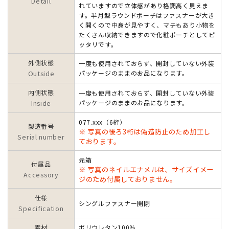
Detail
れていますので立体感があり格調高く見えま
す。半月型ラウンドポーチはファスナーが大き
く開くので中身が見やすく、マチもあり小物を
たくさん収納できますので化粧ポーチとしてピ
ッタリです。
外側状態
一度も使用されておらず、開封していない外装
Outside
パッケージのままのお品になります。
内側状態
一度も使用されておらず、開封していない外装
Inside
パッケージのままのお品になります。
077.xxx（6桁）
製造番号
※ 写真の後ろ3桁は偽造防止のため加工し
Serial number
ております。
元箱
付属品
※ 写真のネイルエナメルは、サイズイメー
Accessory
ジのため付属しておりません。
仕様
シングルファスナー開閉
Specification
素材
ポリウレタン100％