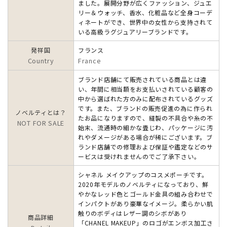
ました。展開分野が広くファッション、ジュエ
リー＆ウォッチ、香水、化粧品など全身コーデ
ィネートができ、世界中の女性から支持されて
いる高級ラグジュアリーブランドです。
発祥国
フランス
Country
France
ブランド店舗にて販売されている商品とは違
い、年間に相当額をお支払いされている顧客の
中から選ばれた方のみに配布されているグッズ
です。また、ブランドの販売促進の為に作られ
ノベルティとは？
たお品になりますので、縫製の不具合や糸の不
NOT FOR SALE
始末、流通時の細かな畳じわ、パッケージに汚
れやダメージがある場合が稀にございます。ブ
ランド店舗での修理および保証や鑑定などのサ
ービスは受けれませんのでご了承下さい。
シャネル メイクアップのコスメポーチです。
2020年モデルのノベルティになっており、鮮
やかなレッド色とゴールド金具の組み合わせで
インパクトがあり豪華なイメージ。柔らかい肌
触りのボディはレザー調のシボがあり
商品詳細
「CHANEL MAKEUP」のロゴがエンボス加工さ