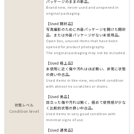
パッケージのままの新品。
Brand new, never used and unopened in
original packaging.
【Used 開封品】
写真撮影のために外装パッケージを開けた開封
品、または外装パッケージがない未使用品。
Open box, unused items that have been
opened for product photography.
The original packaging may not be included.
【Used 極上品】
未使用に近く傷や汚れはほぼ無い、非常に状態
の良い中古品。
Used items in like-new, excellent condition
with almost no scratches or stains.
【Used 美品】
目立った傷や汚れは無く、極めて使用感が少な
状態レベル
く比較的状態の良い中古品。
Condition level
Used items in very good condition with
minimal signs of use.
【Used 通常品】