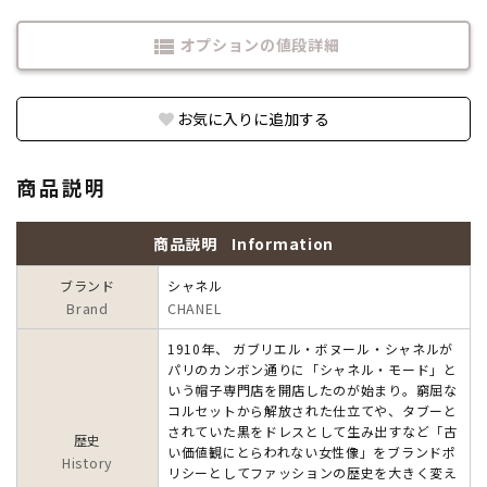
オプションの値段詳細
view_list
お気に入りに追加する
商品説明
商品説明
Information
ブランド
シャネル
Brand
CHANEL
1910年、 ガブリエル・ボヌール・シャネルが
パリのカンボン通りに「シャネル・モード」と
いう帽子専門店を開店したのが始まり。窮屈な
コルセットから解放された仕立てや、タブーと
されていた黒をドレスとして生み出すなど「古
歴史
い価値観にとらわれない女性像」をブランドポ
History
リシーとしてファッションの歴史を大きく変え