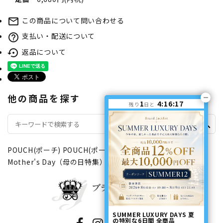
この商品について問い合わせる
mail_outline
支払い・配送について
help_outline
返品について
settings_backup_restore
他の商品を探す
1
4:16:17
残り
日と
search
POUCH(ポーチ)
POUCH(ポーチ)
ファスナータイプ
Mother's Day（母の日特集）
SUMMER LUXURY DAYS 夏
の特別な6日間 全商品