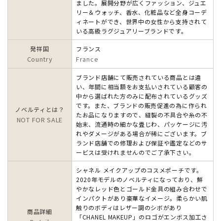
ました。展開分野が広くファッション、ジュエ
リー＆ウォッチ、香水、化粧品など全身コーデ
ィネートができ、世界中の女性から支持されて
いる高級ラグジュアリーブランドです。
発祥国
フランス
Country
France
ブランド店舗にて販売されている商品とは違
い、年間に相当額をお支払いされている顧客の
中から選ばれた方のみに配布されているグッズ
です。また、ブランドの販売促進の為に作られ
ノベルティとは？
たお品になりますので、縫製の不具合や糸の不
NOT FOR SALE
始末、流通時の細かな畳じわ、パッケージに汚
れやダメージがある場合が稀にございます。ブ
ランド店舗での修理および保証や鑑定などのサ
ービスは受けれませんのでご了承下さい。
シャネル メイクアップのコスメポーチです。
2020年モデルのノベルティになっており、鮮
やかなレッド色とゴールド金具の組み合わせで
インパクトがあり豪華なイメージ。柔らかい肌
触りのボディはレザー調のシボがあり
商品詳細
「CHANEL MAKEUP」のロゴがエンボス加工さ