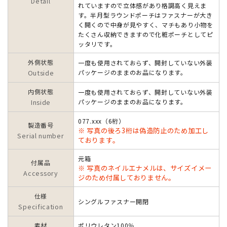
Detail
れていますので立体感があり格調高く見えま
す。半月型ラウンドポーチはファスナーが大き
く開くので中身が見やすく、マチもあり小物を
たくさん収納できますので化粧ポーチとしてピ
ッタリです。
外側状態
一度も使用されておらず、開封していない外装
Outside
パッケージのままのお品になります。
内側状態
一度も使用されておらず、開封していない外装
Inside
パッケージのままのお品になります。
077.xxx（6桁）
製造番号
※ 写真の後ろ3桁は偽造防止のため加工し
Serial number
ております。
元箱
付属品
※ 写真のネイルエナメルは、サイズイメー
Accessory
ジのため付属しておりません。
仕様
シングルファスナー開閉
Specification
素材
ポリウレタン100％