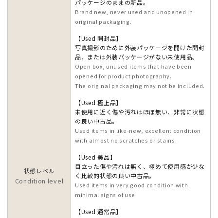
パッケージのままの新品。
Brand new, never used and unopened in
original packaging.
【Used 開封品】
写真撮影のために外装パッケージを開けた開封
品、または外装パッケージがない未使用品。
Open box, unused items that have been
opened for product photography.
The original packaging may not be included.
【Used 極上品】
未使用に近く傷や汚れはほぼ無い、非常に状態
の良い中古品。
Used items in like-new, excellent condition
with almost no scratches or stains.
【Used 美品】
目立った傷や汚れは無く、極めて使用感が少な
状態レベル
く比較的状態の良い中古品。
Condition level
Used items in very good condition with
minimal signs of use.
【Used 通常品】