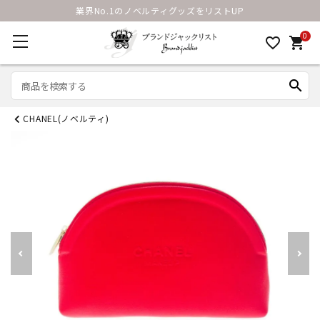
業界No.1のノベルティグッズをリストUP
0
favorite_border
shopping_cart
search
CHANEL(ノベルティ)