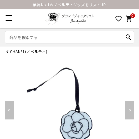
業界No.1のノベルティグッズをリストUP
0
favorite_border
shopping_cart
search
CHANEL(ノベルティ)