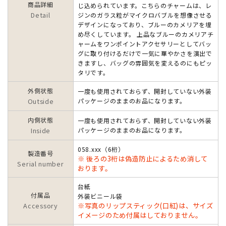
商品詳細
じ込められています。こちらのチャームは、レ
Detail
ジンのガラス粒がマイクロバブルを想像させる
デザインになっており、ブルーのカメリアを埋
め尽くしています。 上品なブルーのカメリアチ
ャームをワンポイントアクセサリーとしてバッ
グに取り付けるだけで一気に華やかさを演出で
きますし、バッグの雰囲気を変えるのにもピッ
タリです。
外側状態
一度も使用されておらず、開封していない外装
Outside
パッケージのままのお品になります。
内側状態
一度も使用されておらず、開封していない外装
Inside
パッケージのままのお品になります。
058.xxx（6桁）
製造番号
※ 後ろの3桁は偽造防止によるため消して
Serial number
おります。
台紙
付属品
外装ビニール袋
Accessory
※写真のリップスティック(口紅)は、サイズ
イメージのため付属はしておりません。