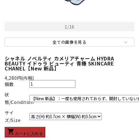
1
/
16
全ての画像を見る
シャネル ノベルティ カメリアチャーム HYDRA
BEAUTY イドゥラ ビューティ 青椿 SKINCARE
CHANEL【New 新品】
4,280円(内税)
個数
状
態/Condition
サイ
ズ/Size
shopping_cart
カートに入れる