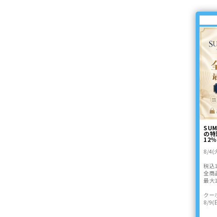
SUM
の特
12％
8/4
税込1
全商品
最大1
クー
8/9