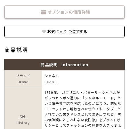
オプションの値段詳細
view_list
お気に入りに追加する
商品説明
商品説明
Information
ブランド
シャネル
Brand
CHANEL
1910年、 ガブリエル・ボヌール・シャネルが
パリのカンボン通りに「シャネル・モード」と
いう帽子専門店を開店したのが始まり。窮屈な
コルセットから解放された仕立てや、タブーと
されていた黒をドレスとして生み出すなど「古
歴史
い価値観にとらわれない女性像」をブランドポ
History
リシーとしてファッションの歴史を大きく変え