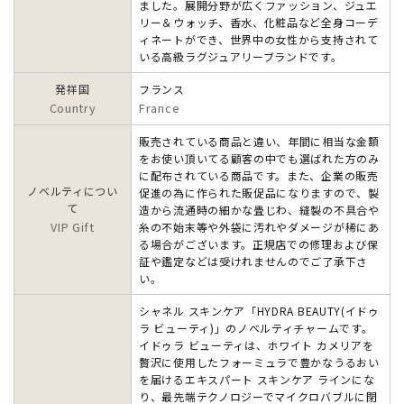
ました。展開分野が広くファッション、ジュエ
リー＆ウォッチ、香水、化粧品など全身コーデ
ィネートができ、世界中の女性から支持されて
いる高級ラグジュアリーブランドです。
発祥国
フランス
Country
France
販売されている商品と違い、年間に相当な金額
をお使い頂いてる顧客の中でも選ばれた方のみ
に配布されている商品です。また、企業の販売
ノベルティについ
促進の為に作られた販促品になりますので、製
て
造から流通時の細かな畳じわ、縫製の不具合や
VIP Gift
糸の不始末等や外袋に汚れやダメージが稀にあ
る場合がございます。正規店での修理および保
証や鑑定などは受けれませんのでご了承下さ
い。
シャネル スキンケア「HYDRA BEAUTY(イドゥ
ラ ビューティ)」のノベルティチャームです。
イドゥラ ビューティは、ホワイト カメリアを
贅沢に使用したフォーミュラで豊かなうるおい
を届けるエキスパート スキンケア ラインにな
り、最先端テクノロジーでマイクロバブルに閉