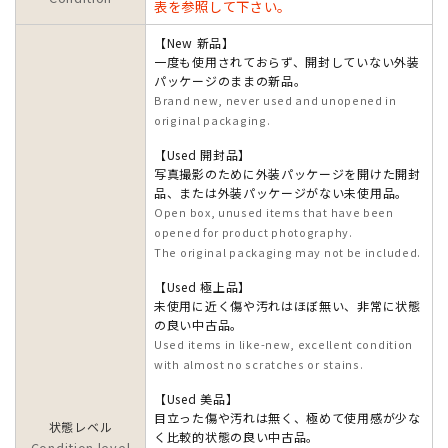
表を参照して下さい。
【New 新品】
一度も使用されておらず、開封していない外装
パッケージのままの新品。
Brand new, never used and unopened in
original packaging.
【Used 開封品】
写真撮影のために外装パッケージを開けた開封
品、または外装パッケージがない未使用品。
Open box, unused items that have been
opened for product photography.
The original packaging may not be included.
【Used 極上品】
未使用に近く傷や汚れはほぼ無い、非常に状態
の良い中古品。
Used items in like-new, excellent condition
with almost no scratches or stains.
【Used 美品】
目立った傷や汚れは無く、極めて使用感が少な
状態レベル
く比較的状態の良い中古品。
Condition level