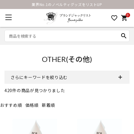
業界No.1のノベルティグッズをリストUP
0
favorite_border
shopping_cart
search
OTHER(その他)
さらにキーワードを絞り込む
420
件の商品が見つかりました
おすすめ順
価格順
新着順