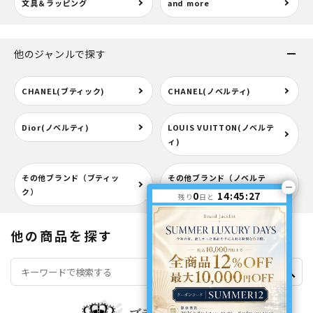
文具＆ラッピング
and more
他のジャンルで探す
CHANEL(ブティック)
CHANEL(ノベルティ)
Dior(ノベルティ)
LOUIS VUITTON(ノベルテ
ィ)
その他ブランド（ブティッ
その他ブランド（ノベルテ
ク）
ィ）
0
14:45:27
残り
日と
他の商品を探す
search