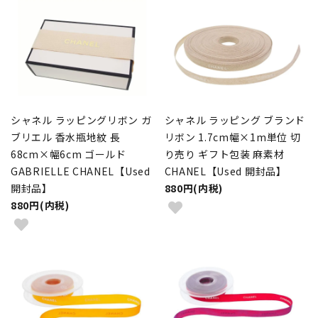
シャネル ラッピングリボン ガ
シャネル ラッピング ブランド
ブリエル 香水瓶地紋 長
リボン 1.7cm幅×1m単位 切
68cm×幅6cm ゴールド
り売り ギフト包装 麻素材
GABRIELLE CHANEL【Used
CHANEL【Used 開封品】
開封品】
880円(内税)
880円(内税)