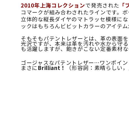
2010年上海コレクション
で発売された
「
コマークが組み合わされたラインです。ボ
立体的な縦長ダイヤのマトラッセ模様にな
ックはもちろんビビットカラーのアイテム
そもそもパテントレザーとは、革の表面を
光沢ですが、本来は革を汚れや水から守る
も活躍しますが、飽きがこない定番素材な
ゴージャスなパテントレザー…ワンポイン
まさに
Brilliant！
（形容詞：素晴らしい，