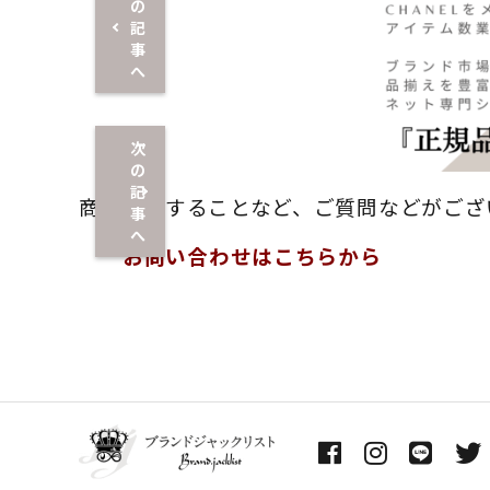
の
記
事
へ
次
の
記
商品に関することなど、ご質問などがござ
事
へ
お問い合わせはこちらから