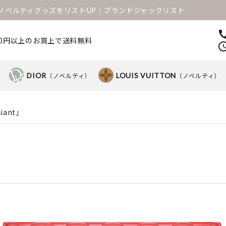
1のノベルティグッズをリストUP│ブランドジャックリスト
ca
000円以上のお買上で送料無料
sched
）
DIOR
（ノベルティ）
LOUIS VUITTON
（ノベルティ）
iant」
」